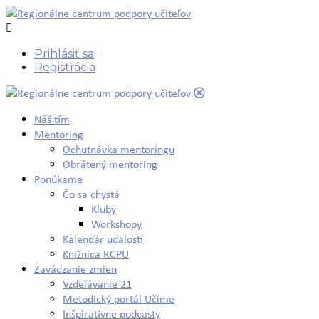
Prihlásiť sa
Registrácia
Náš tím
Mentoring
Ochutnávka mentoringu
Obrátený mentoring
Ponúkame
Čo sa chystá
Kluby
Workshopy
Kalendár udalostí
Knižnica RCPU
Zavádzanie zmien
Vzdelávanie 21
Metodický portál Učíme
Inšpiratívne podcasty