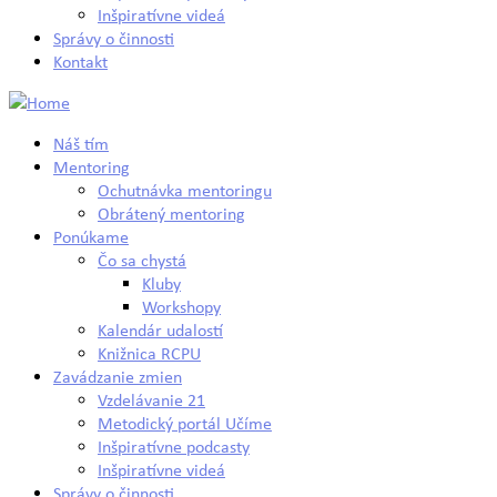
Inšpiratívne videá
Správy o činnosti
Kontakt
Náš tím
Mentoring
Ochutnávka mentoringu
Obrátený mentoring
Ponúkame
Čo sa chystá
Kluby
Workshopy
Kalendár udalostí
Knižnica RCPU
Zavádzanie zmien
Vzdelávanie 21
Metodický portál Učíme
Inšpiratívne podcasty
Inšpiratívne videá
Správy o činnosti