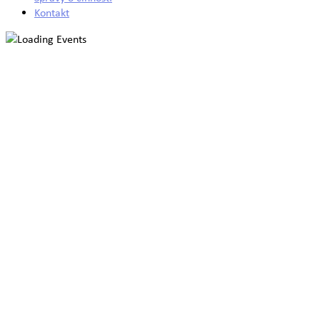
Kontakt
Klub školských špeciálnych pedagógov a ško
Domov
Klub školských špeciálnych pedagógov a školský