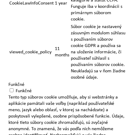
CookieLawInfoConsent
1 year
Funguje iba v koordinácii s
primárnym súborom
cookie.
Súbor cookie je nastavený
zásuvným modulom súhlasu
s používaním súborov
cookie GDPR a používa sa
11
viewed_cookie_policy
na uloženie informácie, či
months
používateľ súhlasil s
používaním súborov cookie.
Neukladajú sa v ňom žiadne
osobné údaje.
Funkčné
Funkčné
Tento typ súborov cookie umožňuje, aby si webstránky a
aplikácie pamätali vaše voľby (napríklad používateľské
meno, jazyk alebo oblasť, v ktorej sa nachádzate) a
poskytovali vylepšené, osobne prispôsobené funkcie. Údaje,
ktoré tieto súbory cookie zhromažďujú, sú zvyčajné
anonymné. To znamená, že vás podľa nich nemôžeme
osobne identifikovať. Nezhromažďujú o vás žiadne