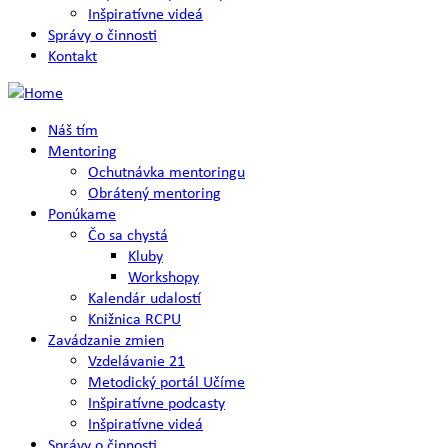
Inšpiratívne videá
Správy o činnosti
Kontakt
Náš tím
Mentoring
Ochutnávka mentoringu
Obrátený mentoring
Ponúkame
Čo sa chystá
Kluby
Workshopy
Kalendár udalostí
Knižnica RCPU
Zavádzanie zmien
Vzdelávanie 21
Metodický portál Učíme
Inšpiratívne podcasty
Inšpiratívne videá
Správy o činnosti