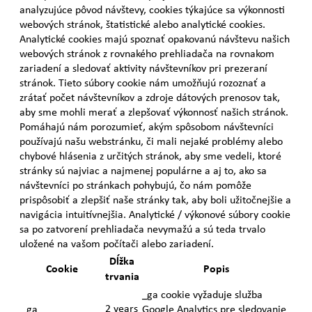
analyzujúce pôvod návštevy, cookies týkajúce sa výkonnosti
webových stránok, štatistické alebo analytické cookies.
Analytické cookies majú spoznať opakovanú návštevu našich
webových stránok z rovnakého prehliadača na rovnakom
zariadení a sledovať aktivity návštevníkov pri prezeraní
stránok. Tieto súbory cookie nám umožňujú rozoznať a
zrátať počet návštevníkov a zdroje dátových prenosov tak,
aby sme mohli merať a zlepšovať výkonnosť našich stránok.
Pomáhajú nám porozumieť, akým spôsobom návštevníci
používajú našu webstránku, či mali nejaké problémy alebo
chybové hlásenia z určitých stránok, aby sme vedeli, ktoré
stránky sú najviac a najmenej populárne a aj to, ako sa
návštevníci po stránkach pohybujú, čo nám pomôže
prispôsobiť a zlepšiť naše stránky tak, aby boli užitočnejšie a
navigácia intuitívnejšia. Analytické / výkonové súbory cookie
sa po zatvorení prehliadača nevymažú a sú teda trvalo
uložené na vašom počítači alebo zariadení.
Dĺžka
Cookie
Popis
trvania
_ga cookie vyžaduje služba
2 years
_ga
Google Analytics pre sledovanie