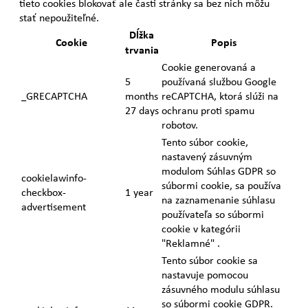
tieto cookies blokovať ale časti stránky sa bez nich môžu
stať nepoužiteľné.
Dĺžka
Cookie
Popis
trvania
Cookie generovaná a
5
používaná službou Google
_GRECAPTCHA
months
reCAPTCHA, ktorá slúži na
27 days
ochranu proti spamu
robotov.
Tento súbor cookie,
nastavený zásuvným
modulom Súhlas GDPR so
cookielawinfo-
súbormi cookie, sa používa
checkbox-
1 year
na zaznamenanie súhlasu
advertisement
používateľa so súbormi
cookie v kategórii
"Reklamné" .
Tento súbor cookie sa
nastavuje pomocou
zásuvného modulu súhlasu
so súbormi cookie GDPR.