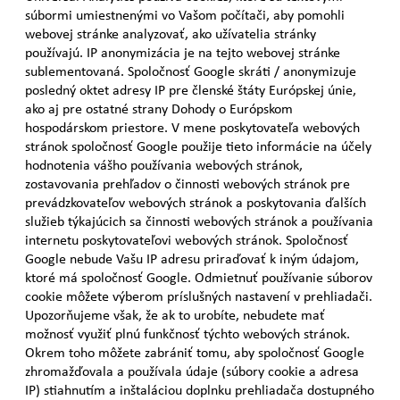
súbormi umiestnenými vo Vašom počítači, aby pomohli
webovej stránke analyzovať, ako užívatelia stránky
používajú. IP anonymizácia je na tejto webovej stránke
sublementovaná. Spoločnosť Google skráti / anonymizuje
posledný oktet adresy IP pre členské štáty Európskej únie,
ako aj pre ostatné strany Dohody o Európskom
hospodárskom priestore. V mene poskytovateľa webových
stránok spoločnosť Google použije tieto informácie na účely
hodnotenia vášho používania webových stránok,
zostavovania prehľadov o činnosti webových stránok pre
prevádzkovateľov webových stránok a poskytovania ďalších
služieb týkajúcich sa činnosti webových stránok a používania
internetu poskytovateľovi webových stránok. Spoločnosť
Google nebude Vašu IP adresu priraďovať k iným údajom,
ktoré má spoločnosť Google. Odmietnuť používanie súborov
cookie môžete výberom príslušných nastavení v prehliadači.
Upozorňujeme však, že ak to urobíte, nebudete mať
možnosť využiť plnú funkčnosť týchto webových stránok.
Okrem toho môžete zabrániť tomu, aby spoločnosť Google
zhromažďovala a používala údaje (súbory cookie a adresa
IP) stiahnutím a inštaláciou doplnku prehliadača dostupného