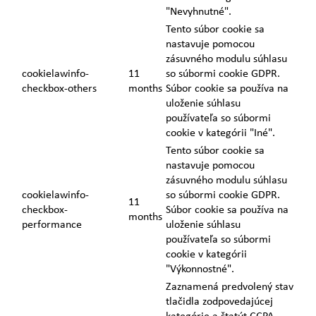
"Nevyhnutné".
Tento súbor cookie sa
nastavuje pomocou
zásuvného modulu súhlasu
cookielawinfo-
11
so súbormi cookie GDPR.
checkbox-others
months
Súbor cookie sa používa na
uloženie súhlasu
používateľa so súbormi
cookie v kategórii "Iné".
Tento súbor cookie sa
nastavuje pomocou
zásuvného modulu súhlasu
cookielawinfo-
so súbormi cookie GDPR.
11
checkbox-
Súbor cookie sa používa na
months
performance
uloženie súhlasu
používateľa so súbormi
cookie v kategórii
"Výkonnostné".
Zaznamená predvolený stav
tlačidla zodpovedajúcej
kategórie a štatút CCPA.