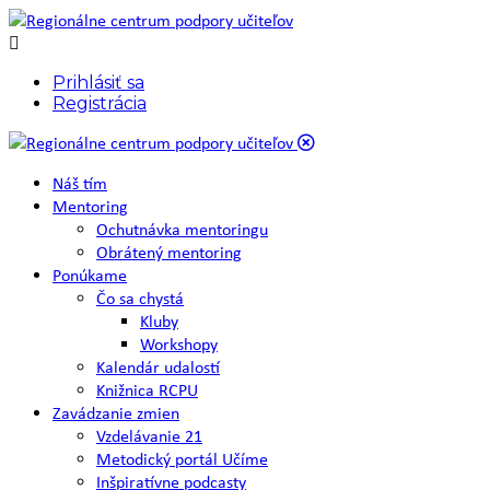
Prihlásiť sa
Registrácia
Náš tím
Mentoring
Ochutnávka mentoringu
Obrátený mentoring
Ponúkame
Čo sa chystá
Kluby
Workshopy
Kalendár udalostí
Knižnica RCPU
Zavádzanie zmien
Vzdelávanie 21
Metodický portál Učíme
Inšpiratívne podcasty