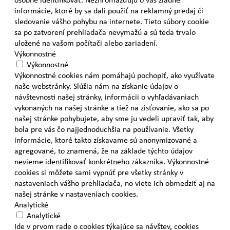
informácie, ktoré by sa dali použiť na reklamný predaj či
sledovanie vášho pohybu na internete. Tieto súbory cookie
sa po zatvorení prehliadača nevymažú a sú teda trvalo
uložené na vašom počítači alebo zariadení.
Výkonnostné
Výkonnostné
Výkonnostné cookies nám pomáhajú pochopiť, ako využívate
naše webstránky. Slúžia nám na získanie údajov o
návštevnosti našej stránky, informácii o vyhľadávaniach
vykonaných na našej stránke a tiež na zisťovanie, ako sa po
našej stránke pohybujete, aby sme ju vedeli upraviť tak, aby
bola pre vás čo najjednoduchšia na používanie. Všetky
informácie, ktoré takto získavame sú anonymizované a
agregované, to znamená, že na základe týchto údajov
nevieme identifikovať konkrétneho zákazníka. Výkonnostné
cookies si môžete sami vypnúť pre všetky stránky v
nastaveniach vášho prehliadača, no viete ich obmedziť aj na
našej stránke v nastaveniach cookies.
Analytické
Analytické
Ide v prvom rade o cookies týkajúce sa návštev, cookies