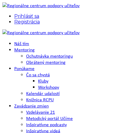
Prihlásiť sa
Registrácia
Náš tím
Mentoring
Ochutnávka mentoringu
Obrátený mentoring
Ponúkame
Čo sa chystá
Kluby
Workshopy
Kalendár udalostí
Knižnica RCPU
Zavádzanie zmien
Vzdelávanie 21
Metodický portál Učíme
Inšpiratívne podcasty
Inšpiratívne videá