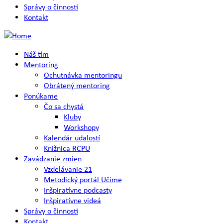
Správy o činnosti
Kontakt
Náš tím
Mentoring
Ochutnávka mentoringu
Obrátený mentoring
Ponúkame
Čo sa chystá
Kluby
Workshopy
Kalendár udalostí
Knižnica RCPU
Zavádzanie zmien
Vzdelávanie 21
Metodický portál Učíme
Inšpiratívne podcasty
Inšpiratívne videá
Správy o činnosti
Kontakt