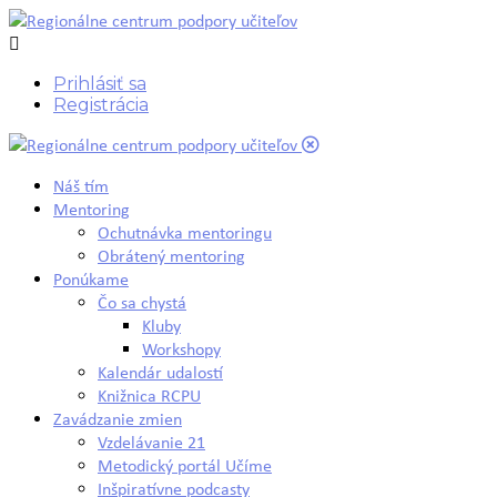
Prihlásiť sa
Registrácia
Náš tím
Mentoring
Ochutnávka mentoringu
Obrátený mentoring
Ponúkame
Čo sa chystá
Kluby
Workshopy
Kalendár udalostí
Knižnica RCPU
Zavádzanie zmien
Vzdelávanie 21
Metodický portál Učíme
Inšpiratívne podcasty