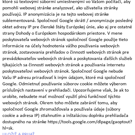
ktoré sú textovými súbormi umiestnenými vo Vašom počítači, aby
pomohli webovej stránke analyzovať, ako užívatelia stránky
používajú. IP anonymizácia je na tejto webovej stránke
sublementovaná. Spoločnosť Google skráti / anonymizuje posledný
oktet adresy IP pre členské štáty Európskej únie, ako aj pre ostatné
strany Dohody o Európskom hospodárskom priestore. V mene
poskytovateľa webových stránok spoločnosť Google použije tieto
informácie na účely hodnotenia vášho používania webových
stránok, zostavovania prehľadov o činnosti webových stránok pre
prevádzkovateľov webových stránok a poskytovania ďalších služieb
týkajúcich sa činnosti webových stránok a používania internetu
poskytovateľovi webových stránok. Spoločnosť Google nebude
Vašu IP adresu priraďovať k iným údajom, ktoré má spoločnosť
Google. Odmietnuť používanie súborov cookie môžete výberom
príslušných nastavení v prehliadači. Upozorňujeme však, že ak to
urobíte, nebudete mať možnosť využiť plnú funkčnosť týchto
webových stránok. Okrem toho môžete zabrániť tomu, aby
spoločnosť Google zhromažďovala a používala údaje (súbory
cookie a adresa IP) stiahnutím a inštaláciou doplnku prehliadača
dostupného na stránke https://tools.google.com/dlpage/gaoptout?
hl=sk.
ULOŽIŤ A PRIJAŤ