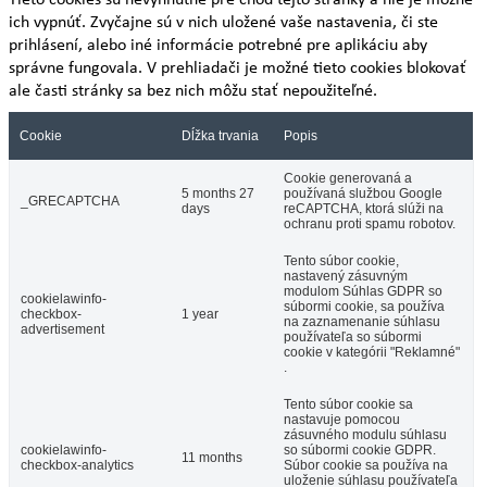
ich vypnúť. Zvyčajne sú v nich uložené vaše nastavenia, či ste
prihlásení, alebo iné informácie potrebné pre aplikáciu aby
správne fungovala. V prehliadači je možné tieto cookies blokovať
ale časti stránky sa bez nich môžu stať nepoužiteľné.
Cookie
Dĺžka trvania
Popis
Cookie generovaná a
5 months 27
používaná službou Google
_GRECAPTCHA
days
reCAPTCHA, ktorá slúži na
ochranu proti spamu robotov.
Tento súbor cookie,
nastavený zásuvným
modulom Súhlas GDPR so
cookielawinfo-
súbormi cookie, sa používa
checkbox-
1 year
na zaznamenanie súhlasu
advertisement
používateľa so súbormi
cookie v kategórii "Reklamné"
.
Tento súbor cookie sa
nastavuje pomocou
zásuvného modulu súhlasu
cookielawinfo-
so súbormi cookie GDPR.
11 months
checkbox-analytics
Súbor cookie sa používa na
uloženie súhlasu používateľa