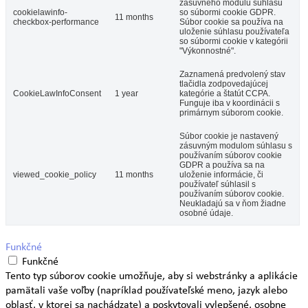
zásuvného modulu súhlasu
cookielawinfo-
so súbormi cookie GDPR.
11 months
checkbox-performance
Súbor cookie sa používa na
uloženie súhlasu používateľa
so súbormi cookie v kategórii
"Výkonnostné".
Zaznamená predvolený stav
tlačidla zodpovedajúcej
CookieLawInfoConsent
1 year
kategórie a štatút CCPA.
Funguje iba v koordinácii s
primárnym súborom cookie.
Súbor cookie je nastavený
zásuvným modulom súhlasu s
používaním súborov cookie
GDPR a používa sa na
viewed_cookie_policy
11 months
uloženie informácie, či
používateľ súhlasil s
používaním súborov cookie.
Neukladajú sa v ňom žiadne
osobné údaje.
Funkčné
Funkčné
Tento typ súborov cookie umožňuje, aby si webstránky a aplikácie
pamätali vaše voľby (napríklad používateľské meno, jazyk alebo
oblasť, v ktorej sa nachádzate) a poskytovali vylepšené, osobne