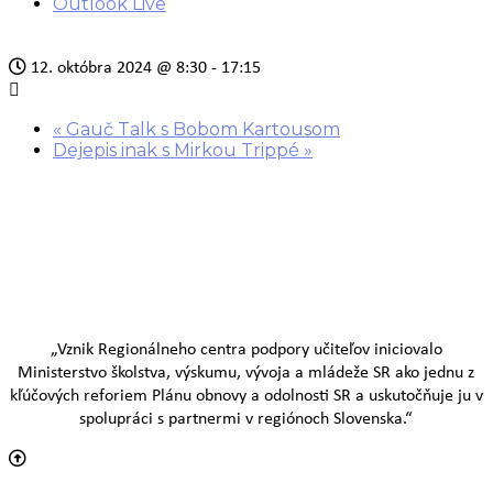
Outlook Live
12. októbra 2024
@
8:30 - 17:15
«
Gauč Talk s Bobom Kartousom
Dejepis inak s Mirkou Trippé
»
„Vznik Regionálneho centra podpory učiteľov iniciovalo
Ministerstvo školstva, výskumu, vývoja a mládeže SR ako jednu z
kľúčových reforiem Plánu obnovy a odolnosti SR a uskutočňuje ju v
spolupráci s partnermi v regiónoch Slovenska.“