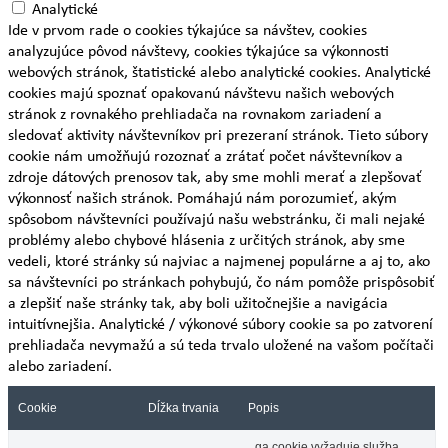
Analytické
Ide v prvom rade o cookies týkajúce sa návštev, cookies
analyzujúce pôvod návštevy, cookies týkajúce sa výkonnosti
webových stránok, štatistické alebo analytické cookies. Analytické
cookies majú spoznať opakovanú návštevu našich webových
stránok z rovnakého prehliadača na rovnakom zariadení a
sledovať aktivity návštevníkov pri prezeraní stránok. Tieto súbory
cookie nám umožňujú rozoznať a zrátať počet návštevníkov a
zdroje dátových prenosov tak, aby sme mohli merať a zlepšovať
výkonnosť našich stránok. Pomáhajú nám porozumieť, akým
spôsobom návštevníci používajú našu webstránku, či mali nejaké
problémy alebo chybové hlásenia z určitých stránok, aby sme
vedeli, ktoré stránky sú najviac a najmenej populárne a aj to, ako
sa návštevníci po stránkach pohybujú, čo nám pomôže prispôsobiť
a zlepšiť naše stránky tak, aby boli užitočnejšie a navigácia
intuitívnejšia. Analytické / výkonové súbory cookie sa po zatvorení
prehliadača nevymažú a sú teda trvalo uložené na vašom počítači
alebo zariadení.
Cookie
Dĺžka trvania
Popis
_ga cookie vyžaduje služba