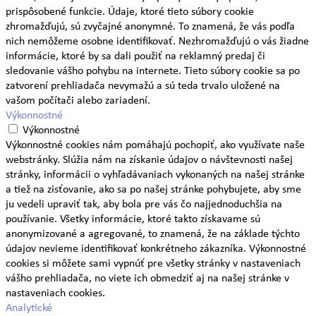
prispôsobené funkcie. Údaje, ktoré tieto súbory cookie
zhromažďujú, sú zvyčajné anonymné. To znamená, že vás podľa
nich nemôžeme osobne identifikovať. Nezhromažďujú o vás žiadne
informácie, ktoré by sa dali použiť na reklamný predaj či
sledovanie vášho pohybu na internete. Tieto súbory cookie sa po
zatvorení prehliadača nevymažú a sú teda trvalo uložené na
vašom počítači alebo zariadení.
Výkonnostné
Výkonnostné
Výkonnostné cookies nám pomáhajú pochopiť, ako využívate naše
webstránky. Slúžia nám na získanie údajov o návštevnosti našej
stránky, informácii o vyhľadávaniach vykonaných na našej stránke
a tiež na zisťovanie, ako sa po našej stránke pohybujete, aby sme
ju vedeli upraviť tak, aby bola pre vás čo najjednoduchšia na
používanie. Všetky informácie, ktoré takto získavame sú
anonymizované a agregované, to znamená, že na základe týchto
údajov nevieme identifikovať konkrétneho zákazníka. Výkonnostné
cookies si môžete sami vypnúť pre všetky stránky v nastaveniach
vášho prehliadača, no viete ich obmedziť aj na našej stránke v
nastaveniach cookies.
Analytické