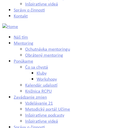
Inšpiratívne videá
Správy o činnosti
Kontakt
Náš tím
Mentoring
Ochutnávka mentoringu
Obrátený mentoring
Ponúkame
Čo sa chystá
Kluby
Workshopy
Kalendár udalostí
Knižnica RCPU
Zavádzanie zmien
Vzdelávanie 21
Metodický portál Učíme
Inšpiratívne podcasty
Inšpiratívne videá
Správy o činnosti