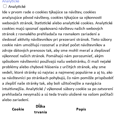
Analytické
Analytické
Ide v prvom rade o cookies týkajúce sa návštev, cookies
analyzujúce pôvod návštevy, cookies týkajúce sa výkonnosti
webových stránok, štatistické alebo analytické cookies. Analytické
cookies majú spoznať opakovanú návštevu našich webových
stránok z rovnakého prehliadača na rovnakom zariadení a
sledovať aktivity návštevníkov pri prezeraní stránok. Tieto súbory
cookie nám umožňujú rozoznať a zrátať počet návštevníkov a
zdroje dátových prenosov tak, aby sme mohli merať a zlepšovať
výkonnosť našich stránok. Pomáhajú nám porozumieť, akým
spôsobom návštevníci používajú našu webstránku, či mali nejaké
problémy alebo chybové hlásenia z určitých stránok, aby sme
vedeli, ktoré stránky sú najviac a najmenej populárne a aj to, ako
sa návštevníci po stránkach pohybujú, čo nám pomôže prispôsobiť
a zlepšiť naše stránky tak, aby boli užitočnejšie a navigácia
intuitívnejšia. Analytické / výkonové súbory cookie sa po zatvorení
prehliadača nevymažú a sú teda trvalo uložené na vašom počítači
alebo zariadení.
Dĺžka
Cookie
Popis
trvania