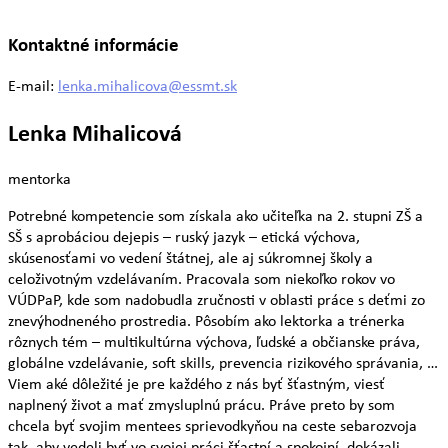
Kontaktné informácie
E-mail:
lenka.mihalicova@essmt.sk
Lenka Mihalicová
mentorka
Potrebné kompetencie som získala ako učiteľka na 2. stupni ZŠ a
SŠ s aprobáciou dejepis – ruský jazyk – etická výchova,
skúsenosťami vo vedení štátnej, ale aj súkromnej školy a
celoživotným vzdelávaním. Pracovala som niekoľko rokov vo
VÚDPaP, kde som nadobudla zručnosti v oblasti práce s deťmi zo
znevýhodneného prostredia. Pôsobím ako lektorka a trénerka
rôznych tém – multikultúrna výchova, ľudské a občianske práva,
globálne vzdelávanie, soft skills, prevencia rizikového správania, …
Viem aké dôležité je pre každého z nás byť šťastným, viesť
naplnený život a mať zmysluplnú prácu. Práve preto by som
chcela byť svojim mentees sprievodkyňou na ceste sebarozvoja
tak, aby vedeli byť vo svojej práci šťastní a spokojní, dokázali