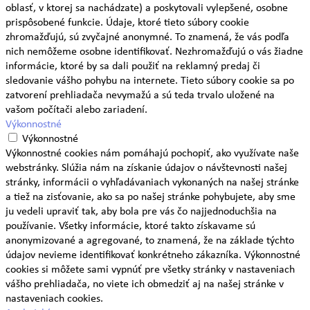
oblasť, v ktorej sa nachádzate) a poskytovali vylepšené, osobne
prispôsobené funkcie. Údaje, ktoré tieto súbory cookie
zhromažďujú, sú zvyčajné anonymné. To znamená, že vás podľa
nich nemôžeme osobne identifikovať. Nezhromažďujú o vás žiadne
informácie, ktoré by sa dali použiť na reklamný predaj či
sledovanie vášho pohybu na internete. Tieto súbory cookie sa po
zatvorení prehliadača nevymažú a sú teda trvalo uložené na
vašom počítači alebo zariadení.
Výkonnostné
Výkonnostné
Výkonnostné cookies nám pomáhajú pochopiť, ako využívate naše
webstránky. Slúžia nám na získanie údajov o návštevnosti našej
stránky, informácii o vyhľadávaniach vykonaných na našej stránke
a tiež na zisťovanie, ako sa po našej stránke pohybujete, aby sme
ju vedeli upraviť tak, aby bola pre vás čo najjednoduchšia na
používanie. Všetky informácie, ktoré takto získavame sú
anonymizované a agregované, to znamená, že na základe týchto
údajov nevieme identifikovať konkrétneho zákazníka. Výkonnostné
cookies si môžete sami vypnúť pre všetky stránky v nastaveniach
vášho prehliadača, no viete ich obmedziť aj na našej stránke v
nastaveniach cookies.