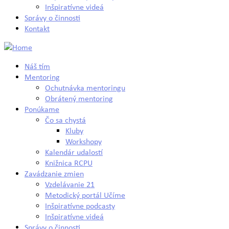
Inšpiratívne videá
Správy o činnosti
Kontakt
Náš tím
Mentoring
Ochutnávka mentoringu
Obrátený mentoring
Ponúkame
Čo sa chystá
Kluby
Workshopy
Kalendár udalostí
Knižnica RCPU
Zavádzanie zmien
Vzdelávanie 21
Metodický portál Učíme
Inšpiratívne podcasty
Inšpiratívne videá
Správy o činnosti