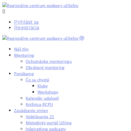
Prihlásiť sa
Registrácia
Náš tím
Mentoring
Ochutnávka mentoringu
Obrátený mentoring
Ponúkame
Čo sa chystá
Kluby
Workshopy
Kalendár udalostí
Knižnica RCPU
Zavádzanie zmien
Vzdelávanie 21
Metodický portál Učíme
Inšpiratívne podcasty