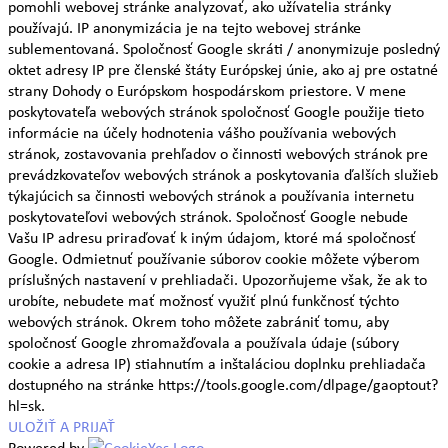
pomohli webovej stránke analyzovať, ako užívatelia stránky
používajú. IP anonymizácia je na tejto webovej stránke
sublementovaná. Spoločnosť Google skráti / anonymizuje posledný
oktet adresy IP pre členské štáty Európskej únie, ako aj pre ostatné
strany Dohody o Európskom hospodárskom priestore. V mene
poskytovateľa webových stránok spoločnosť Google použije tieto
informácie na účely hodnotenia vášho používania webových
stránok, zostavovania prehľadov o činnosti webových stránok pre
prevádzkovateľov webových stránok a poskytovania ďalších služieb
týkajúcich sa činnosti webových stránok a používania internetu
poskytovateľovi webových stránok. Spoločnosť Google nebude
Vašu IP adresu priraďovať k iným údajom, ktoré má spoločnosť
Google. Odmietnuť používanie súborov cookie môžete výberom
príslušných nastavení v prehliadači. Upozorňujeme však, že ak to
urobíte, nebudete mať možnosť využiť plnú funkčnosť týchto
webových stránok. Okrem toho môžete zabrániť tomu, aby
spoločnosť Google zhromažďovala a používala údaje (súbory
cookie a adresa IP) stiahnutím a inštaláciou doplnku prehliadača
dostupného na stránke https://tools.google.com/dlpage/gaoptout?
hl=sk.
ULOŽIŤ A PRIJAŤ
Powered by