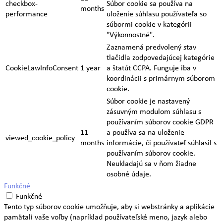
checkbox-
Súbor cookie sa používa na
months
performance
uloženie súhlasu používateľa so
súbormi cookie v kategórii
"Výkonnostné".
Zaznamená predvolený stav
tlačidla zodpovedajúcej kategórie
CookieLawInfoConsent
1 year
a štatút CCPA. Funguje iba v
koordinácii s primárnym súborom
cookie.
Súbor cookie je nastavený
zásuvným modulom súhlasu s
používaním súborov cookie GDPR
11
a používa sa na uloženie
viewed_cookie_policy
months
informácie, či používateľ súhlasil s
používaním súborov cookie.
Neukladajú sa v ňom žiadne
osobné údaje.
Funkčné
Funkčné
Tento typ súborov cookie umožňuje, aby si webstránky a aplikácie
pamätali vaše voľby (napríklad používateľské meno, jazyk alebo