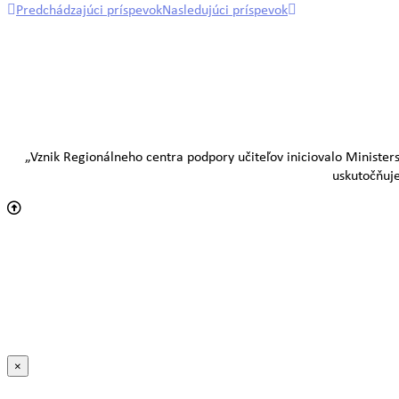
Predchádzajúci príspevok
Nasledujúci príspevok
„Vznik Regionálneho centra podpory učiteľov iniciovalo Minister
uskutočňuje
×