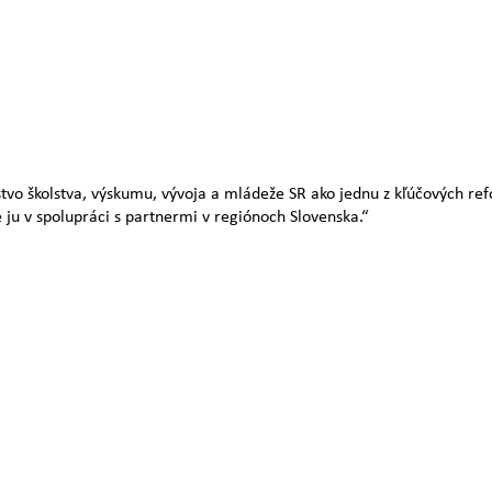
stvo školstva, výskumu, vývoja a mládeže SR ako jednu z kľúčových re
 ju v spolupráci s partnermi v regiónoch Slovenska.“