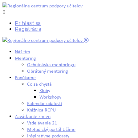
Prihlásiť sa
Registrácia
Náš tím
Mentoring
Ochutnávka mentoringu
Obrátený mentoring
Ponúkame
Čo sa chystá
Kluby
Workshopy
Kalendár udalostí
Knižnica RCPU
Zavádzanie zmien
Vzdelávanie 21
Metodický portál Učíme
Inšpiratívne podcasty