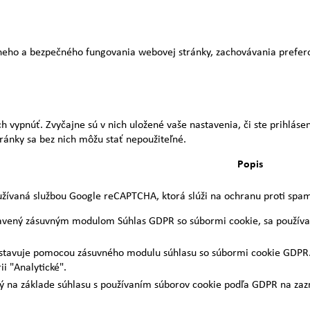
adneho a bezpečného fungovania webovej stránky, zachovávania prefe
ch vypnúť. Zvyčajne sú v nich uložené vaše nastavenia, či ste prihláse
tránky sa bez nich môžu stať nepoužiteľné.
Popis
žívaná službou Google reCAPTCHA, ktorá slúži na ochranu proti spam
tavený zásuvným modulom Súhlas GDPR so súbormi cookie, sa používa
astavuje pomocou zásuvného modulu súhlasu so súbormi cookie GDPR. S
i "Analytické".
ý na základe súhlasu s používaním súborov cookie podľa GDPR na zaz