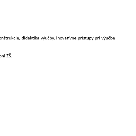
štrukcie, didaktika výučby, inovatívne prístupy pri výučbe
pni ZŠ.