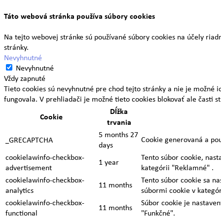
Táto webová stránka používa súbory cookies
Na tejto webovej stránke sú používané súbory cookies na účely ri
stránky.
Nevyhnutné
Nevyhnutné
Vždy zapnuté
Tieto cookies sú nevyhnutné pre chod tejto stránky a nie je možné i
fungovala. V prehliadači je možné tieto cookies blokovať ale časti s
Dĺžka
Cookie
trvania
5 months 27
Cookie generovaná a pou
_GRECAPTCHA
days
cookielawinfo-checkbox-
Tento súbor cookie, nas
1 year
advertisement
kategórii "Reklamné" .
cookielawinfo-checkbox-
Tento súbor cookie sa n
11 months
analytics
súbormi cookie v kategóri
cookielawinfo-checkbox-
Súbor cookie je nastaven
11 months
functional
"Funkčné".