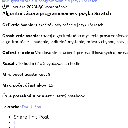
8. januára 2023
0 komentárov
Algoritmizácia a programovanie v jazyku Scratch
Cieľ vzdelávania:
získať základy práce v jazyku Scratch
Obsah vzdelávania:
rozvoj algoritmického myslenia prostredníctvom 
algoritmizácie – bádanie, viditeľné myslenie, práca s chybou, rozví
Cieľová skupina:
Vzdelávanie je určené pre kvalifikovaných aj nekva
Rozsah:
10 hodín (2 x 5 vyučovacích hodín)
Min. počet účastníkov:
8
Max. počet účastníkov:
15
Čo je potrebné si priniesť:
vlastný notebook
Lektorka:
Eva Uličná
Share This Post: