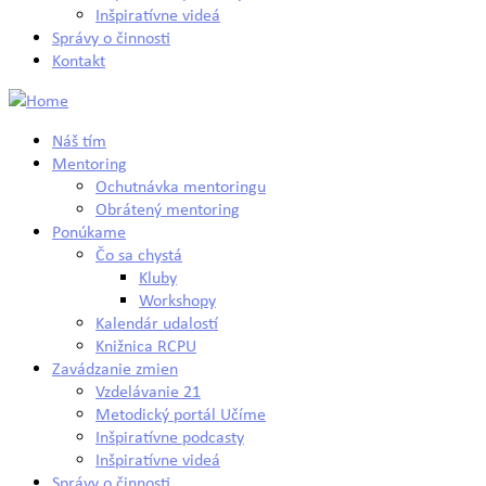
Inšpiratívne videá
Správy o činnosti
Kontakt
Náš tím
Mentoring
Ochutnávka mentoringu
Obrátený mentoring
Ponúkame
Čo sa chystá
Kluby
Workshopy
Kalendár udalostí
Knižnica RCPU
Zavádzanie zmien
Vzdelávanie 21
Metodický portál Učíme
Inšpiratívne podcasty
Inšpiratívne videá
Správy o činnosti