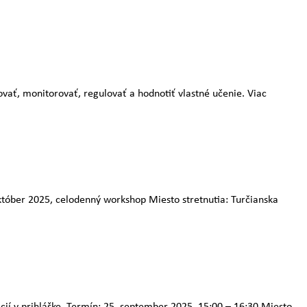
ovať, monitorovať, regulovať a hodnotiť vlastné učenie. Viac
október 2025, celodenný workshop Miesto stretnutia: Turčianska
mácií v prihláške. Termín: 25. september 2025, 15:00 – 16:30 Miesto