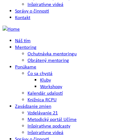
Inšpiratívne videá
Správy o činnosti
Kontakt
Náš tím
Mentoring
Ochutnávka mentoringu
Obrátený mentoring
Ponúkame
Čo sa chystá
Kluby
Workshopy
Kalendár udalostí
Knižnica RCPU
Zavádzanie zmien
Vzdelávanie 21
Metodický portál Učíme
Inšpiratívne podcasty
Inšpiratívne videá
Správy o činnosti