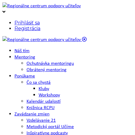
Prihlásiť sa
Registrácia
Náš tím
Mentoring
Ochutnávka mentoringu
Obrátený mentoring
Ponúkame
Čo sa chystá
Kluby
Workshopy
Kalendár udalostí
Knižnica RCPU
Zavádzanie zmien
Vzdelávanie 21
Metodický portál Učíme
Inšpiratívne podcasty