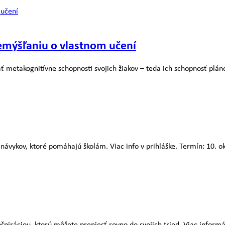
remýšľaniu o vlastnom učení
ať metakognitívne schopnosti svojich žiakov – teda ich schopnosť plán
návykov, ktoré pomáhajú školám. Viac info v prihláške. Termín: 10. 
 inšpiráciou, ktorú môžete preniesť rovno do svojich tried. Viac infor