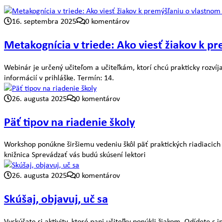
16. septembra 2025
0 komentárov
Metakognícia v triede: Ako viesť žiakov k p
Webinár je určený učiteľom a učiteľkám, ktorí chcú prakticky rozvíj
informácií v prihláške. Termín: 14.
26. augusta 2025
0 komentárov
Päť tipov na riadenie školy
Workshop ponúkne širšiemu vedeniu škôl päť praktických riadiacich 
knižnica Sprevádzať vás budú skúsení lektori
26. augusta 2025
0 komentárov
Skúšaj, objavuj, uč sa
Vyskúšate si aktivity, ktoré pani učiteľky ponúkli žiakom. Odídete s