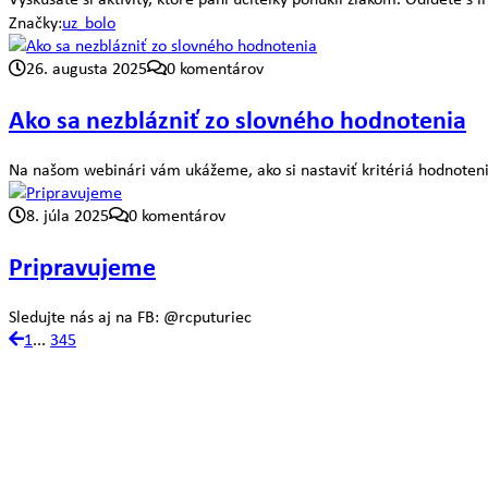
Značky:
uz_bolo
26. augusta 2025
0 komentárov
Ako sa nezblázniť zo slovného hodnotenia
Na našom webinári vám ukážeme, ako si nastaviť kritériá hodnotenia,
8. júla 2025
0 komentárov
Pripravujeme
Sledujte nás aj na FB: @rcputuriec
1
...
3
4
5