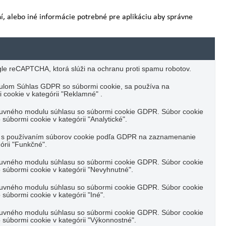
ní, alebo iné informácie potrebné pre aplikáciu aby správne
e reCAPTCHA, ktorá slúži na ochranu proti spamu robotov.
ulom Súhlas GDPR so súbormi cookie, sa používa na
cookie v kategórii "Reklamné" .
suvného modulu súhlasu so súbormi cookie GDPR. Súbor cookie
súbormi cookie v kategórii "Analytické".
su s používaním súborov cookie podľa GDPR na zaznamenanie
órii "Funkčné".
suvného modulu súhlasu so súbormi cookie GDPR. Súbor cookie
 súbormi cookie v kategórii "Nevyhnutné".
suvného modulu súhlasu so súbormi cookie GDPR. Súbor cookie
súbormi cookie v kategórii "Iné".
suvného modulu súhlasu so súbormi cookie GDPR. Súbor cookie
 súbormi cookie v kategórii "Výkonnostné".