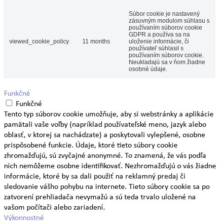
Súbor cookie je nastavený
zásuvným modulom súhlasu s
používaním súborov cookie
GDPR a používa sa na
viewed_cookie_policy
11 months
uloženie informácie, či
používateľ súhlasil s
používaním súborov cookie.
Neukladajú sa v ňom žiadne
osobné údaje.
Funkčné
Funkčné
Tento typ súborov cookie umožňuje, aby si webstránky a aplikácie
pamätali vaše voľby (napríklad používateľské meno, jazyk alebo
oblasť, v ktorej sa nachádzate) a poskytovali vylepšené, osobne
prispôsobené funkcie. Údaje, ktoré tieto súbory cookie
zhromažďujú, sú zvyčajné anonymné. To znamená, že vás podľa
nich nemôžeme osobne identifikovať. Nezhromažďujú o vás žiadne
informácie, ktoré by sa dali použiť na reklamný predaj či
sledovanie vášho pohybu na internete. Tieto súbory cookie sa po
zatvorení prehliadača nevymažú a sú teda trvalo uložené na
vašom počítači alebo zariadení.
Výkonnostné