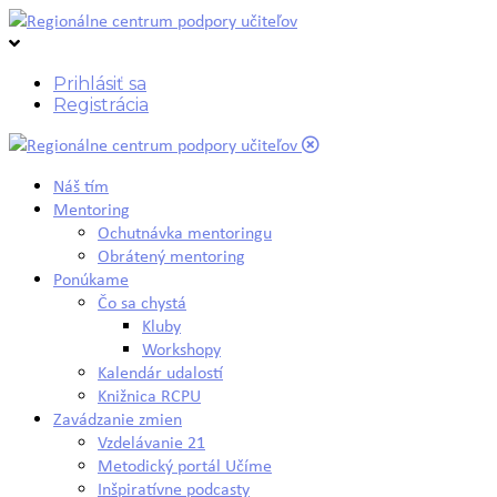
Prihlásiť sa
Registrácia
Náš tím
Mentoring
Ochutnávka mentoringu
Obrátený mentoring
Ponúkame
Čo sa chystá
Kluby
Workshopy
Kalendár udalostí
Knižnica RCPU
Zavádzanie zmien
Vzdelávanie 21
Metodický portál Učíme
Inšpiratívne podcasty