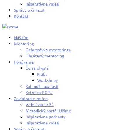
Inšpiratívne videá
Správy o činnosti
Kontakt
Náš tím
Mentoring
Ochutnávka mentoringu
Obrátený mentoring
Ponúkame
Čo sa chystá
Kluby
Workshopy
Kalendár udalostí
Knižnica RCPU
Zavádzanie zmien
Vzdelávanie 21
Metodický portál Učíme
Inšpiratívne podcasty
Inšpiratívne videá
Správy o činnosti