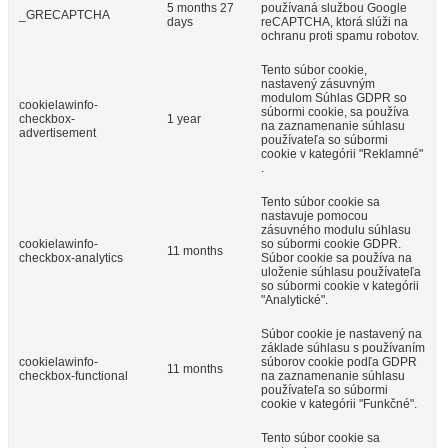
5 months 27
používaná službou Google
_GRECAPTCHA
days
reCAPTCHA, ktorá slúži na
ochranu proti spamu robotov.
Tento súbor cookie,
nastavený zásuvným
modulom Súhlas GDPR so
cookielawinfo-
súbormi cookie, sa používa
checkbox-
1 year
na zaznamenanie súhlasu
advertisement
používateľa so súbormi
cookie v kategórii "Reklamné"
.
Tento súbor cookie sa
nastavuje pomocou
zásuvného modulu súhlasu
cookielawinfo-
so súbormi cookie GDPR.
11 months
checkbox-analytics
Súbor cookie sa používa na
uloženie súhlasu používateľa
so súbormi cookie v kategórii
"Analytické".
Súbor cookie je nastavený na
základe súhlasu s používaním
cookielawinfo-
súborov cookie podľa GDPR
11 months
checkbox-functional
na zaznamenanie súhlasu
používateľa so súbormi
cookie v kategórii "Funkčné".
Tento súbor cookie sa