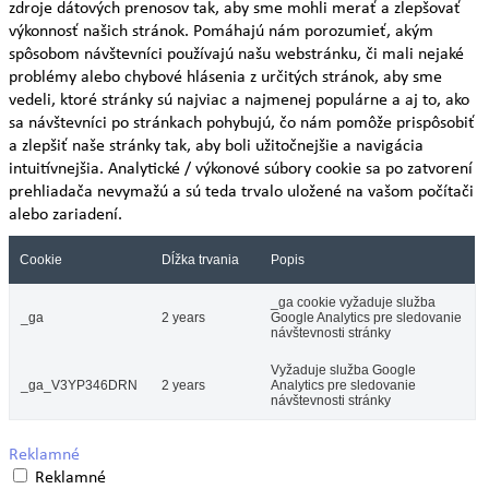
zdroje dátových prenosov tak, aby sme mohli merať a zlepšovať
výkonnosť našich stránok. Pomáhajú nám porozumieť, akým
spôsobom návštevníci používajú našu webstránku, či mali nejaké
problémy alebo chybové hlásenia z určitých stránok, aby sme
vedeli, ktoré stránky sú najviac a najmenej populárne a aj to, ako
sa návštevníci po stránkach pohybujú, čo nám pomôže prispôsobiť
a zlepšiť naše stránky tak, aby boli užitočnejšie a navigácia
intuitívnejšia. Analytické / výkonové súbory cookie sa po zatvorení
prehliadača nevymažú a sú teda trvalo uložené na vašom počítači
alebo zariadení.
Cookie
Dĺžka trvania
Popis
_ga cookie vyžaduje služba
_ga
2 years
Google Analytics pre sledovanie
návštevnosti stránky
Vyžaduje služba Google
_ga_V3YP346DRN
2 years
Analytics pre sledovanie
návštevnosti stránky
Reklamné
Reklamné