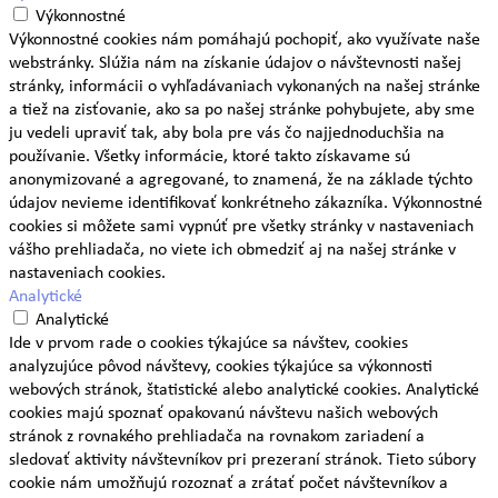
Výkonnostné
Výkonnostné cookies nám pomáhajú pochopiť, ako využívate naše
webstránky. Slúžia nám na získanie údajov o návštevnosti našej
stránky, informácii o vyhľadávaniach vykonaných na našej stránke
a tiež na zisťovanie, ako sa po našej stránke pohybujete, aby sme
ju vedeli upraviť tak, aby bola pre vás čo najjednoduchšia na
používanie. Všetky informácie, ktoré takto získavame sú
anonymizované a agregované, to znamená, že na základe týchto
údajov nevieme identifikovať konkrétneho zákazníka. Výkonnostné
cookies si môžete sami vypnúť pre všetky stránky v nastaveniach
vášho prehliadača, no viete ich obmedziť aj na našej stránke v
nastaveniach cookies.
Analytické
Analytické
Ide v prvom rade o cookies týkajúce sa návštev, cookies
analyzujúce pôvod návštevy, cookies týkajúce sa výkonnosti
webových stránok, štatistické alebo analytické cookies. Analytické
cookies majú spoznať opakovanú návštevu našich webových
stránok z rovnakého prehliadača na rovnakom zariadení a
sledovať aktivity návštevníkov pri prezeraní stránok. Tieto súbory
cookie nám umožňujú rozoznať a zrátať počet návštevníkov a