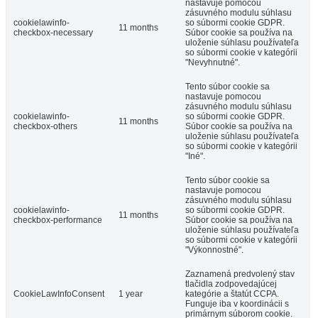
nastavuje pomocou
zásuvného modulu súhlasu
cookielawinfo-
so súbormi cookie GDPR.
11 months
checkbox-necessary
Súbor cookie sa používa na
uloženie súhlasu používateľa
so súbormi cookie v kategórii
"Nevyhnutné".
Tento súbor cookie sa
nastavuje pomocou
zásuvného modulu súhlasu
cookielawinfo-
so súbormi cookie GDPR.
11 months
checkbox-others
Súbor cookie sa používa na
uloženie súhlasu používateľa
so súbormi cookie v kategórii
"Iné".
Tento súbor cookie sa
nastavuje pomocou
zásuvného modulu súhlasu
cookielawinfo-
so súbormi cookie GDPR.
11 months
checkbox-performance
Súbor cookie sa používa na
uloženie súhlasu používateľa
so súbormi cookie v kategórii
"Výkonnostné".
Zaznamená predvolený stav
tlačidla zodpovedajúcej
CookieLawInfoConsent
1 year
kategórie a štatút CCPA.
Funguje iba v koordinácii s
primárnym súborom cookie.