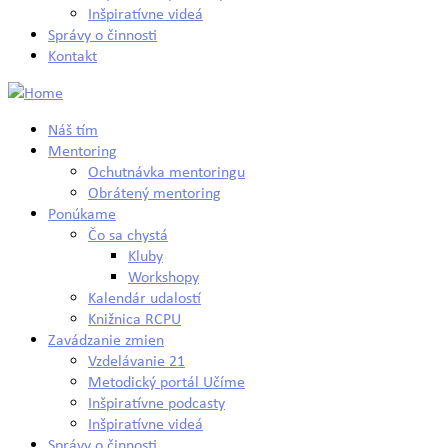
Inšpiratívne videá
Správy o činnosti
Kontakt
Náš tím
Mentoring
Ochutnávka mentoringu
Obrátený mentoring
Ponúkame
Čo sa chystá
Kluby
Workshopy
Kalendár udalostí
Knižnica RCPU
Zavádzanie zmien
Vzdelávanie 21
Metodický portál Učíme
Inšpiratívne podcasty
Inšpiratívne videá
Správy o činnosti