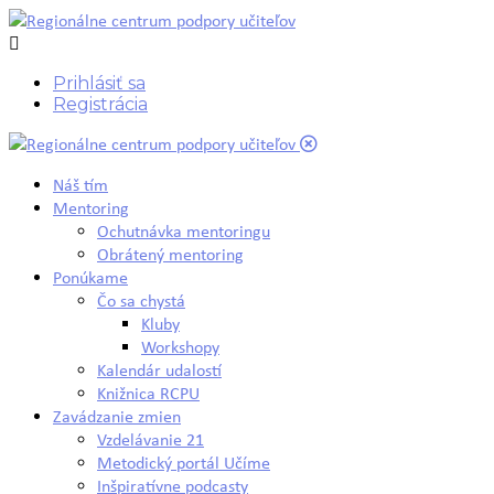
Prihlásiť sa
Registrácia
Náš tím
Mentoring
Ochutnávka mentoringu
Obrátený mentoring
Ponúkame
Čo sa chystá
Kluby
Workshopy
Kalendár udalostí
Knižnica RCPU
Zavádzanie zmien
Vzdelávanie 21
Metodický portál Učíme
Inšpiratívne podcasty