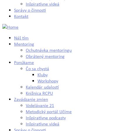
Inšpiratívne videá
Správy o činnosti
Kontakt
Náš tím
Mentoring
Ochutnávka mentoringu
Obrátený mentoring
Ponúkame
Čo sa chystá
Kluby
Workshopy
Kalendár udalostí
Knižnica RCPU
Zavádzanie zmien
Vzdelávanie 21
Metodický portál Učíme
Inšpiratívne podcasty
Inšpiratívne videá
Správy o činnosti