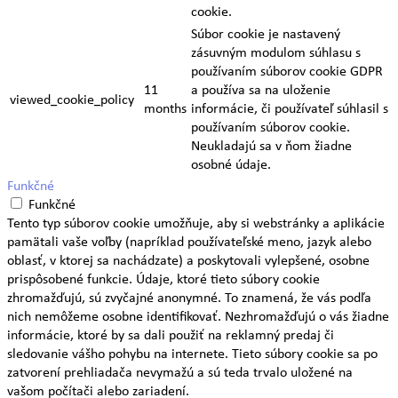
cookie.
Súbor cookie je nastavený
zásuvným modulom súhlasu s
používaním súborov cookie GDPR
11
a používa sa na uloženie
viewed_cookie_policy
months
informácie, či používateľ súhlasil s
používaním súborov cookie.
Neukladajú sa v ňom žiadne
osobné údaje.
Funkčné
Funkčné
Tento typ súborov cookie umožňuje, aby si webstránky a aplikácie
pamätali vaše voľby (napríklad používateľské meno, jazyk alebo
oblasť, v ktorej sa nachádzate) a poskytovali vylepšené, osobne
prispôsobené funkcie. Údaje, ktoré tieto súbory cookie
zhromažďujú, sú zvyčajné anonymné. To znamená, že vás podľa
nich nemôžeme osobne identifikovať. Nezhromažďujú o vás žiadne
informácie, ktoré by sa dali použiť na reklamný predaj či
sledovanie vášho pohybu na internete. Tieto súbory cookie sa po
zatvorení prehliadača nevymažú a sú teda trvalo uložené na
vašom počítači alebo zariadení.