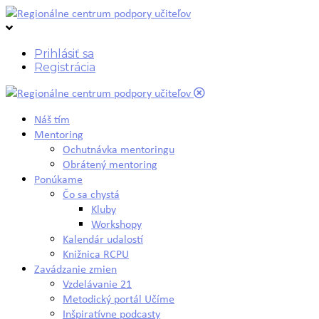
Prihlásiť sa
Registrácia
Náš tím
Mentoring
Ochutnávka mentoringu
Obrátený mentoring
Ponúkame
Čo sa chystá
Kluby
Workshopy
Kalendár udalostí
Knižnica RCPU
Zavádzanie zmien
Vzdelávanie 21
Metodický portál Učíme
Inšpiratívne podcasty