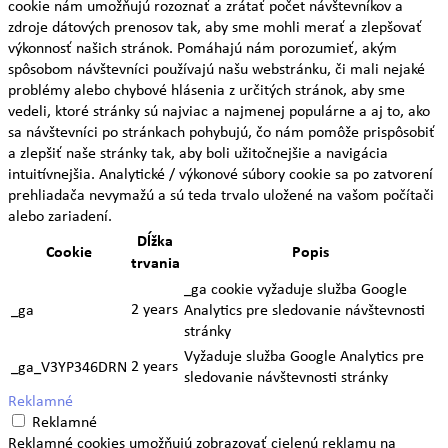
cookie nám umožňujú rozoznať a zrátať počet návštevníkov a
zdroje dátových prenosov tak, aby sme mohli merať a zlepšovať
výkonnosť našich stránok. Pomáhajú nám porozumieť, akým
spôsobom návštevníci používajú našu webstránku, či mali nejaké
problémy alebo chybové hlásenia z určitých stránok, aby sme
vedeli, ktoré stránky sú najviac a najmenej populárne a aj to, ako
sa návštevníci po stránkach pohybujú, čo nám pomôže prispôsobiť
a zlepšiť naše stránky tak, aby boli užitočnejšie a navigácia
intuitívnejšia. Analytické / výkonové súbory cookie sa po zatvorení
prehliadača nevymažú a sú teda trvalo uložené na vašom počítači
alebo zariadení.
Dĺžka
Cookie
Popis
trvania
_ga cookie vyžaduje služba Google
2 years
_ga
Analytics pre sledovanie návštevnosti
stránky
Vyžaduje služba Google Analytics pre
2 years
_ga_V3YP346DRN
sledovanie návštevnosti stránky
Reklamné
Reklamné
Reklamné cookies umožňujú zobrazovať cielenú reklamu na