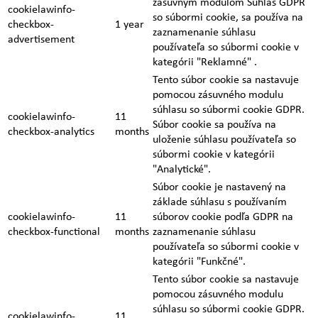
zásuvným modulom Súhlas GDPR
cookielawinfo-
so súbormi cookie, sa používa na
checkbox-
1 year
zaznamenanie súhlasu
advertisement
používateľa so súbormi cookie v
kategórii "Reklamné" .
Tento súbor cookie sa nastavuje
pomocou zásuvného modulu
súhlasu so súbormi cookie GDPR.
cookielawinfo-
11
Súbor cookie sa používa na
checkbox-analytics
months
uloženie súhlasu používateľa so
súbormi cookie v kategórii
"Analytické".
Súbor cookie je nastavený na
základe súhlasu s používaním
cookielawinfo-
11
súborov cookie podľa GDPR na
checkbox-functional
months
zaznamenanie súhlasu
používateľa so súbormi cookie v
kategórii "Funkčné".
Tento súbor cookie sa nastavuje
pomocou zásuvného modulu
súhlasu so súbormi cookie GDPR.
cookielawinfo-
11