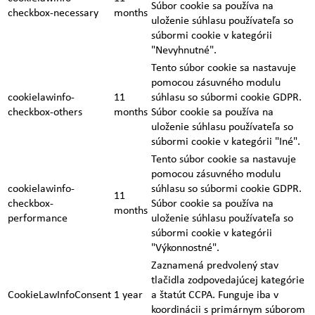
Súbor cookie sa používa na
checkbox-necessary
months
uloženie súhlasu používateľa so
súbormi cookie v kategórii
"Nevyhnutné".
Tento súbor cookie sa nastavuje
pomocou zásuvného modulu
cookielawinfo-
11
súhlasu so súbormi cookie GDPR.
checkbox-others
months
Súbor cookie sa používa na
uloženie súhlasu používateľa so
súbormi cookie v kategórii "Iné".
Tento súbor cookie sa nastavuje
pomocou zásuvného modulu
cookielawinfo-
súhlasu so súbormi cookie GDPR.
11
checkbox-
Súbor cookie sa používa na
months
performance
uloženie súhlasu používateľa so
súbormi cookie v kategórii
"Výkonnostné".
Zaznamená predvolený stav
tlačidla zodpovedajúcej kategórie
CookieLawInfoConsent
1 year
a štatút CCPA. Funguje iba v
koordinácii s primárnym súborom