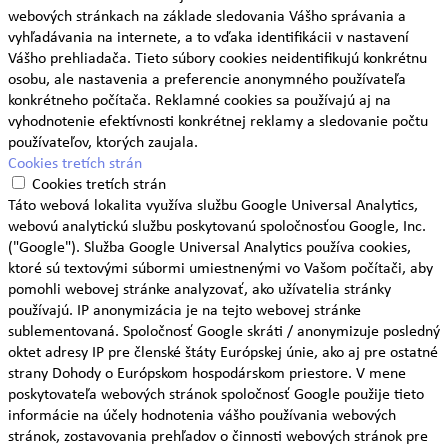
webových stránkach na základe sledovania Vášho správania a
vyhľadávania na internete, a to vďaka identifikácii v nastavení
Vášho prehliadača. Tieto súbory cookies neidentifikujú konkrétnu
osobu, ale nastavenia a preferencie anonymného používateľa
konkrétneho počítača. Reklamné cookies sa používajú aj na
vyhodnotenie efektívnosti konkrétnej reklamy a sledovanie počtu
používateľov, ktorých zaujala.
Cookies tretích strán
Cookies tretích strán
Táto webová lokalita využíva službu Google Universal Analytics,
webovú analytickú službu poskytovanú spoločnosťou Google, Inc.
("Google"). Služba Google Universal Analytics používa cookies,
ktoré sú textovými súbormi umiestnenými vo Vašom počítači, aby
pomohli webovej stránke analyzovať, ako užívatelia stránky
používajú. IP anonymizácia je na tejto webovej stránke
sublementovaná. Spoločnosť Google skráti / anonymizuje posledný
oktet adresy IP pre členské štáty Európskej únie, ako aj pre ostatné
strany Dohody o Európskom hospodárskom priestore. V mene
poskytovateľa webových stránok spoločnosť Google použije tieto
informácie na účely hodnotenia vášho používania webových
stránok, zostavovania prehľadov o činnosti webových stránok pre