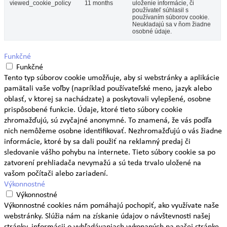
viewed_cookie_policy
11 months
uloženie informácie, či
používateľ súhlasil s
používaním súborov cookie.
Neukladajú sa v ňom žiadne
osobné údaje.
Funkčné
Funkčné
Tento typ súborov cookie umožňuje, aby si webstránky a aplikácie
pamätali vaše voľby (napríklad používateľské meno, jazyk alebo
oblasť, v ktorej sa nachádzate) a poskytovali vylepšené, osobne
prispôsobené funkcie. Údaje, ktoré tieto súbory cookie
zhromažďujú, sú zvyčajné anonymné. To znamená, že vás podľa
nich nemôžeme osobne identifikovať. Nezhromažďujú o vás žiadne
informácie, ktoré by sa dali použiť na reklamný predaj či
sledovanie vášho pohybu na internete. Tieto súbory cookie sa po
zatvorení prehliadača nevymažú a sú teda trvalo uložené na
vašom počítači alebo zariadení.
Výkonnostné
Výkonnostné
Výkonnostné cookies nám pomáhajú pochopiť, ako využívate naše
webstránky. Slúžia nám na získanie údajov o návštevnosti našej
stránky, informácii o vyhľadávaniach vykonaných na našej stránke