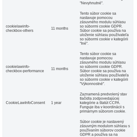
"Nevyhnutné".
Tento súbor cookie sa
nastavuje pomocou
zásuvného modulu súhlasu
cookielawinfo-
so súbormi cookie GDPR.
11 months
checkbox-others
Súbor cookie sa používa na
uloženie súhlasu používateľa
so súbormi cookie v kategórii
"Iné".
Tento súbor cookie sa
nastavuje pomocou
zásuvného modulu súhlasu
cookielawinfo-
so súbormi cookie GDPR.
11 months
checkbox-performance
Súbor cookie sa používa na
uloženie súhlasu používateľa
so súbormi cookie v kategórii
"Výkonnostné".
Zaznamená predvolený stav
tlačidla zodpovedajúcej
CookieLawInfoConsent
1 year
kategórie a štatút CCPA.
Funguje iba v koordinácii s
primárnym súborom cookie.
Súbor cookie je nastavený
zásuvným modulom súhlasu s
používaním súborov cookie
GDPR a používa sa na