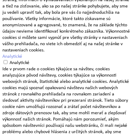
a tiež na zisťovanie, ako sa po našej stránke pohybujete, aby sme
ju vedeli upraviť tak, aby bola pre vás čo najjednoduchšia na
používanie. Všetky informácie, ktoré takto získavame sú
anonymizované a agregované, to znamená, že na základe týchto
údajov nevieme identifikovať konkrétneho zákazníka. Výkonnostné
cookies si môžete sami vypnúť pre všetky stránky v nastaveniach
vášho prehliadača, no viete ich obmedziť aj na našej stránke v
nastaveniach cookies.
Analytické
Analytické
Ide v prvom rade o cookies týkajúce sa návštev, cookies
analyzujúce pôvod návštevy, cookies týkajúce sa výkonnosti
webových stránok, štatistické alebo analytické cookies. Analytické
cookies majú spoznať opakovanú návštevu našich webových
stránok z rovnakého prehliadača na rovnakom zariadení a
sledovať aktivity návštevníkov pri prezeraní stránok. Tieto súbory
cookie nám umožňujú rozoznať a zrátať počet návštevníkov a
zdroje dátových prenosov tak, aby sme mohli merať a zlepšovať
výkonnosť našich stránok. Pomáhajú nám porozumieť, akým
spôsobom návštevníci používajú našu webstránku, či mali nejaké
problémy alebo chybové hlásenia z určitých stránok, aby sme