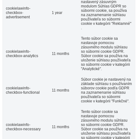
nastavený zásuvným
modulom Súhlas GDPR so
cookielawinfo-
súbormi cookie, sa používa
checkbox-
1 year
na zaznamenanie súhlasu
advertisement
používateľa so súbormi
cookie v kategórii "Reklamné"
.
Tento súbor cookie sa
nastavuje pomocou
zásuvného modulu súhlasu
cookielawinfo-
so súbormi cookie GDPR.
11 months
checkbox-analytics
Súbor cookie sa používa na
uloženie súhlasu používateľa
so súbormi cookie v kategórii
"Analytické".
Súbor cookie je nastavený na
základe súhlasu s používaním
cookielawinfo-
súborov cookie podľa GDPR
11 months
checkbox-functional
na zaznamenanie súhlasu
používateľa so súbormi
cookie v kategórii "Funkčné".
Tento súbor cookie sa
nastavuje pomocou
zásuvného modulu súhlasu
cookielawinfo-
so súbormi cookie GDPR.
11 months
checkbox-necessary
Súbor cookie sa používa na
uloženie súhlasu používateľa
so súbormi cookie v kategórii