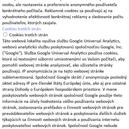
osobu, ale nastavenia a preferencie anonymného používateľa
konkrétneho počítača. Reklamné cookies sa používajú aj na
vyhodnotenie efektívnosti konkrétnej reklamy a sledovanie počtu
používateľov, ktorých zaujala.
Cookies tretích strán
Cookies tretích strán
Táto webová lokalita využíva službu Google Universal Analytics,
webovú analytickú službu poskytovanú spoločnosťou Google, Inc.
("Google"). Služba Google Universal Analytics používa cookies,
ktoré sú textovými súbormi umiestnenými vo Vašom počítači, aby
pomohli webovej stránke analyzovať, ako užívatelia stránky
používajú. IP anonymizácia je na tejto webovej stránke
sublementovaná. Spoločnosť Google skráti / anonymizuje posledný
oktet adresy IP pre členské štáty Európskej únie, ako aj pre ostatné
strany Dohody o Európskom hospodárskom priestore. V mene
poskytovateľa webových stránok spoločnosť Google použije tieto
informácie na účely hodnotenia vášho používania webových
stránok, zostavovania prehľadov o činnosti webových stránok pre
prevádzkovateľov webových stránok a poskytovania ďalších služieb
týkajúcich sa činnosti webových stránok a používania internetu
poskytovateľovi webových stránok. Spoločnosť Google nebude