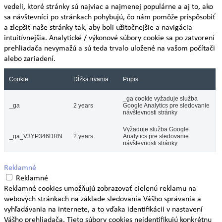
vedeli, ktoré stránky sú najviac a najmenej populárne a aj to, ako
sa návštevníci po stránkach pohybujú, čo nám pomôže prispôsobiť
a zlepšiť naše stránky tak, aby boli užitočnejšie a navigácia
intuitívnejšia. Analytické / výkonové súbory cookie sa po zatvorení
prehliadača nevymažú a sú teda trvalo uložené na vašom počítači
alebo zariadení.
Cookie
Dĺžka trvania
Popis
_ga cookie vyžaduje služba
_ga
2 years
Google Analytics pre sledovanie
návštevnosti stránky
Vyžaduje služba Google
_ga_V3YP346DRN
2 years
Analytics pre sledovanie
návštevnosti stránky
Reklamné
Reklamné
Reklamné cookies umožňujú zobrazovať cielenú reklamu na
webových stránkach na základe sledovania Vášho správania a
vyhľadávania na internete, a to vďaka identifikácii v nastavení
Vášho prehliadača. Tieto súbory cookies neidentifikujú konkrétnu