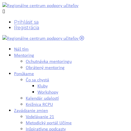
Prihlásiť sa
Registrácia
Náš tím
Mentoring
Ochutnávka mentoringu
Obrátený mentoring
Ponúkame
Čo sa chystá
Kluby
Workshopy
Kalendár udalostí
Knižnica RCPU
Zavádzanie zmien
Vzdelávanie 21
Metodický portál Učíme
Inšpiratívne podcasty