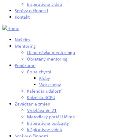
Inšpiratívne videá
Správy o činnosti
Kontakt
Náš tím
Mentoring
Ochutnávka mentoringu
Obrátený mentoring
Ponúkame
Čo sa chystá
Kluby
Workshopy
Kalendár udalostí
Knižnica RCPU
Zavádzanie zmien
Vzdelávanie 21
Metodický portál Učíme
Inšpiratívne podcasty
Inšpiratívne videá
Správy o činnosti