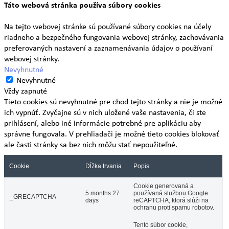
Táto webová stránka používa súbory cookies
Na tejto webovej stránke sú používané súbory cookies na účely
riadneho a bezpečného fungovania webovej stránky, zachovávania
preferovaných nastavení a zaznamenávania údajov o používaní
webovej stránky.
Nevyhnutné
Nevyhnutné
Vždy zapnuté
Tieto cookies sú nevyhnutné pre chod tejto stránky a nie je možné
ich vypnúť. Zvyčajne sú v nich uložené vaše nastavenia, či ste
prihlásení, alebo iné informácie potrebné pre aplikáciu aby
správne fungovala. V prehliadači je možné tieto cookies blokovať
ale časti stránky sa bez nich môžu stať nepoužiteľné.
Cookie
Dĺžka trvania
Popis
Cookie generovaná a
5 months 27
používaná službou Google
_GRECAPTCHA
days
reCAPTCHA, ktorá slúži na
ochranu proti spamu robotov.
Tento súbor cookie,