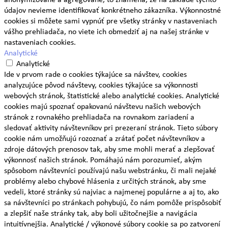
údajov nevieme identifikovať konkrétneho zákazníka. Výkonnostné
cookies si môžete sami vypnúť pre všetky stránky v nastaveniach
vášho prehliadača, no viete ich obmedziť aj na našej stránke v
nastaveniach cookies.
Analytické
Analytické
Ide v prvom rade o cookies týkajúce sa návštev, cookies
analyzujúce pôvod návštevy, cookies týkajúce sa výkonnosti
webových stránok, štatistické alebo analytické cookies. Analytické
cookies majú spoznať opakovanú návštevu našich webových
stránok z rovnakého prehliadača na rovnakom zariadení a
sledovať aktivity návštevníkov pri prezeraní stránok. Tieto súbory
cookie nám umožňujú rozoznať a zrátať počet návštevníkov a
zdroje dátových prenosov tak, aby sme mohli merať a zlepšovať
výkonnosť našich stránok. Pomáhajú nám porozumieť, akým
spôsobom návštevníci používajú našu webstránku, či mali nejaké
problémy alebo chybové hlásenia z určitých stránok, aby sme
vedeli, ktoré stránky sú najviac a najmenej populárne a aj to, ako
sa návštevníci po stránkach pohybujú, čo nám pomôže prispôsobiť
a zlepšiť naše stránky tak, aby boli užitočnejšie a navigácia
intuitívnejšia. Analytické / výkonové súbory cookie sa po zatvorení