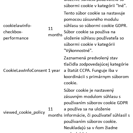
súbormi cookie v kategórii "Iné".
Tento súbor cookie sa nastavuje
pomocou zásuvného modulu
cookielawinfo-
súhlasu so súbormi cookie GDPR.
11
checkbox-
Súbor cookie sa používa na
months
performance
uloženie súhlasu používateľa so
súbormi cookie v kategórii
"Výkonnostné".
Zaznamená predvolený stav
tlačidla zodpovedajúcej kategórie
CookieLawInfoConsent
1 year
a štatút CCPA. Funguje iba v
koordinácii s primárnym súborom
cookie.
Súbor cookie je nastavený
zásuvným modulom súhlasu s
používaním súborov cookie GDPR
11
a používa sa na uloženie
viewed_cookie_policy
months
informácie, či používateľ súhlasil s
používaním súborov cookie.
Neukladajú sa v ňom žiadne