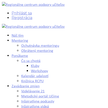
Prihlásiť sa
Registrácia
Náš tím
Mentoring
Ochutnávka mentoringu
Obrátený mentoring
Ponúkame
Čo sa chystá
Kluby
Workshopy
Kalendár udalostí
Knižnica RCPU
Zavádzanie zmien
Vzdelávanie 21
Metodický portál Učíme
Inšpiratívne podcasty
Inšpiratívne videá