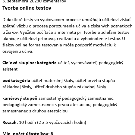
3. septembra 2023
0 komentárov
Tvorba online testov
Didaktické testy vo vyučovacom procese umožňujú učiteľovi získať
spätnú väzbu o procese porozumenia učiva a získaných poznatkoch
u žiakov. Využitie počítača a internetu pri tvorbe a zdieľaní testov
uľahčuje učiteľovi prípravu, realizáciu a vyhodnotenie testov. U
žiakov online forma testovania môže podporiť motiváciu k
osvojeniu učiva.
Cieľová skupina: kategória
učiteľ, vychovávateľ, pedagogický
asistent
podkategória
učiteľ materskej školy, učiteľ prvého stupňa
základnej školy, učiteľ druhého stupňa základnej školy
kariérový stupeň
samostatný pedagogický zamestnanec,
pedagogický zamestnanec s prvou atestáciou, pedagogický
zamestnanec s druhou atestáciou
Rozsah:
10 hodín (2 x 5 vyučovacích hodín)
Min. počet účastníkov: 8