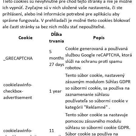
Tieto cookies sú nevyhnutné pre chod tejto stránky a nie je možné
ich vypnúť. Zvyčajne sú v nich uložené vaše nastavenia, či ste
prihlásení, alebo iné informácie potrebné pre aplikáciu aby
správne fungovala. V prehliadači je možné tieto cookies blokovať
ale časti stránky sa bez nich môžu stať nepoužiteľné.
Dĺžka
Cookie
Popis
trvania
Cookie generovaná a používaná
5
službou Google reCAPTCHA, ktorá
months
_GRECAPTCHA
slúži na ochranu proti spamu
27 days
robotov.
Tento súbor cookie, nastavený
zásuvným modulom Súhlas GDPR
cookielawinfo-
so súbormi cookie, sa používa na
checkbox-
1 year
zaznamenanie súhlasu
advertisement
používateľa so súbormi cookie v
kategórii "Reklamné" .
Tento súbor cookie sa nastavuje
pomocou zásuvného modulu
súhlasu so súbormi cookie GDPR.
cookielawinfo-
11
Súbor cookie sa používa na