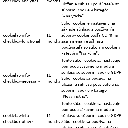
checkbox-analytics
months
uloženie súhlasu používateľa so
súbormi cookie v kategórii
"Analytické".
Súbor cookie je nastavený na
základe súhlasu s používaním
cookielawinfo-
11
súborov cookie podľa GDPR na
checkbox-functional
months
zaznamenanie súhlasu
používateľa so súbormi cookie v
kategórii "Funkčné".
Tento súbor cookie sa nastavuje
pomocou zásuvného modulu
súhlasu so súbormi cookie GDPR.
cookielawinfo-
11
Súbor cookie sa používa na
checkbox-necessary
months
uloženie súhlasu používateľa so
súbormi cookie v kategórii
"Nevyhnutné".
Tento súbor cookie sa nastavuje
pomocou zásuvného modulu
cookielawinfo-
11
súhlasu so súbormi cookie GDPR.
checkbox-others
months
Súbor cookie sa používa na
uloženie súhlasu používateľa so