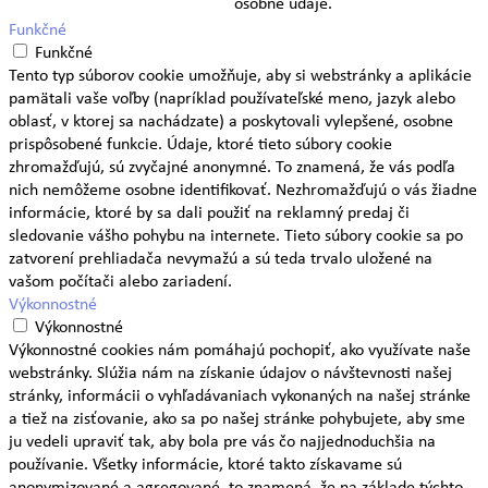
osobné údaje.
Funkčné
Funkčné
Tento typ súborov cookie umožňuje, aby si webstránky a aplikácie
pamätali vaše voľby (napríklad používateľské meno, jazyk alebo
oblasť, v ktorej sa nachádzate) a poskytovali vylepšené, osobne
prispôsobené funkcie. Údaje, ktoré tieto súbory cookie
zhromažďujú, sú zvyčajné anonymné. To znamená, že vás podľa
nich nemôžeme osobne identifikovať. Nezhromažďujú o vás žiadne
informácie, ktoré by sa dali použiť na reklamný predaj či
sledovanie vášho pohybu na internete. Tieto súbory cookie sa po
zatvorení prehliadača nevymažú a sú teda trvalo uložené na
vašom počítači alebo zariadení.
Výkonnostné
Výkonnostné
Výkonnostné cookies nám pomáhajú pochopiť, ako využívate naše
webstránky. Slúžia nám na získanie údajov o návštevnosti našej
stránky, informácii o vyhľadávaniach vykonaných na našej stránke
a tiež na zisťovanie, ako sa po našej stránke pohybujete, aby sme
ju vedeli upraviť tak, aby bola pre vás čo najjednoduchšia na
používanie. Všetky informácie, ktoré takto získavame sú
anonymizované a agregované, to znamená, že na základe týchto