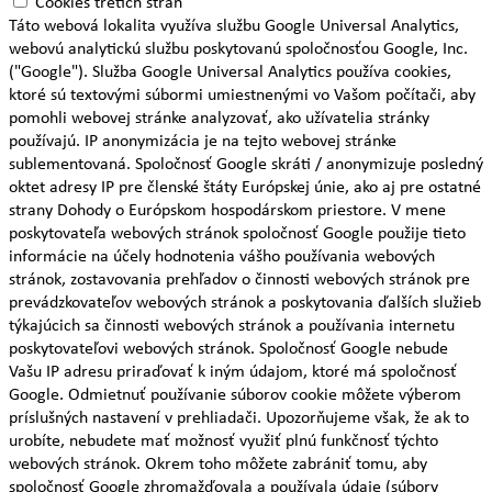
Cookies tretích strán
Táto webová lokalita využíva službu Google Universal Analytics,
webovú analytickú službu poskytovanú spoločnosťou Google, Inc.
("Google"). Služba Google Universal Analytics používa cookies,
ktoré sú textovými súbormi umiestnenými vo Vašom počítači, aby
pomohli webovej stránke analyzovať, ako užívatelia stránky
používajú. IP anonymizácia je na tejto webovej stránke
sublementovaná. Spoločnosť Google skráti / anonymizuje posledný
oktet adresy IP pre členské štáty Európskej únie, ako aj pre ostatné
strany Dohody o Európskom hospodárskom priestore. V mene
poskytovateľa webových stránok spoločnosť Google použije tieto
informácie na účely hodnotenia vášho používania webových
stránok, zostavovania prehľadov o činnosti webových stránok pre
prevádzkovateľov webových stránok a poskytovania ďalších služieb
týkajúcich sa činnosti webových stránok a používania internetu
poskytovateľovi webových stránok. Spoločnosť Google nebude
Vašu IP adresu priraďovať k iným údajom, ktoré má spoločnosť
Google. Odmietnuť používanie súborov cookie môžete výberom
príslušných nastavení v prehliadači. Upozorňujeme však, že ak to
urobíte, nebudete mať možnosť využiť plnú funkčnosť týchto
webových stránok. Okrem toho môžete zabrániť tomu, aby
spoločnosť Google zhromažďovala a používala údaje (súbory