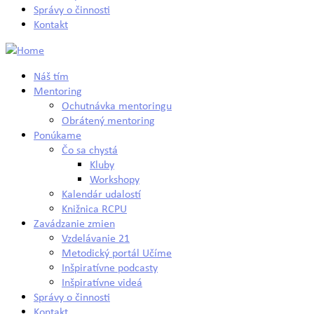
Správy o činnosti
Kontakt
Náš tím
Mentoring
Ochutnávka mentoringu
Obrátený mentoring
Ponúkame
Čo sa chystá
Kluby
Workshopy
Kalendár udalostí
Knižnica RCPU
Zavádzanie zmien
Vzdelávanie 21
Metodický portál Učíme
Inšpiratívne podcasty
Inšpiratívne videá
Správy o činnosti
Kontakt