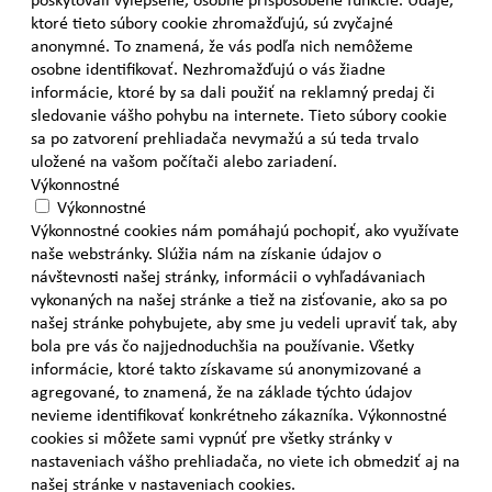
ktoré tieto súbory cookie zhromažďujú, sú zvyčajné
anonymné. To znamená, že vás podľa nich nemôžeme
osobne identifikovať. Nezhromažďujú o vás žiadne
informácie, ktoré by sa dali použiť na reklamný predaj či
sledovanie vášho pohybu na internete. Tieto súbory cookie
sa po zatvorení prehliadača nevymažú a sú teda trvalo
uložené na vašom počítači alebo zariadení.
Výkonnostné
Výkonnostné
Výkonnostné cookies nám pomáhajú pochopiť, ako využívate
naše webstránky. Slúžia nám na získanie údajov o
návštevnosti našej stránky, informácii o vyhľadávaniach
vykonaných na našej stránke a tiež na zisťovanie, ako sa po
našej stránke pohybujete, aby sme ju vedeli upraviť tak, aby
bola pre vás čo najjednoduchšia na používanie. Všetky
informácie, ktoré takto získavame sú anonymizované a
agregované, to znamená, že na základe týchto údajov
nevieme identifikovať konkrétneho zákazníka. Výkonnostné
cookies si môžete sami vypnúť pre všetky stránky v
nastaveniach vášho prehliadača, no viete ich obmedziť aj na
našej stránke v nastaveniach cookies.