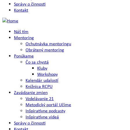
Správy o činnosti
Kontakt
Náš tím
Mentoring
Ochutnávka mentoringu
Obrátený mentoring
Ponúkame
Čo sa chystá
Kluby
Workshopy
Kalendár udalostí
Knižnica RCPU
Zavádzanie zmien
Vzdelávanie 21
Metodický portál Učíme
Inšpiratívne podcasty
Inšpiratívne videá
Správy o činnosti
Kontakt