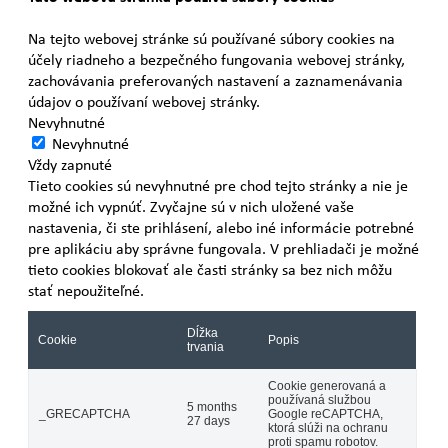
Na tejto webovej stránke sú používané súbory cookies na
účely riadneho a bezpečného fungovania webovej stránky,
zachovávania preferovaných nastavení a zaznamenávania
údajov o používaní webovej stránky.
Nevyhnutné
Nevyhnutné
Vždy zapnuté
Tieto cookies sú nevyhnutné pre chod tejto stránky a nie je
možné ich vypnúť. Zvyčajne sú v nich uložené vaše
nastavenia, či ste prihlásení, alebo iné informácie potrebné
pre aplikáciu aby správne fungovala. V prehliadači je možné
tieto cookies blokovať ale časti stránky sa bez nich môžu
stať nepoužiteľné.
Dĺžka
Cookie
Popis
trvania
Cookie generovaná a
používaná službou
5 months
_GRECAPTCHA
Google reCAPTCHA,
27 days
ktorá slúži na ochranu
proti spamu robotov.