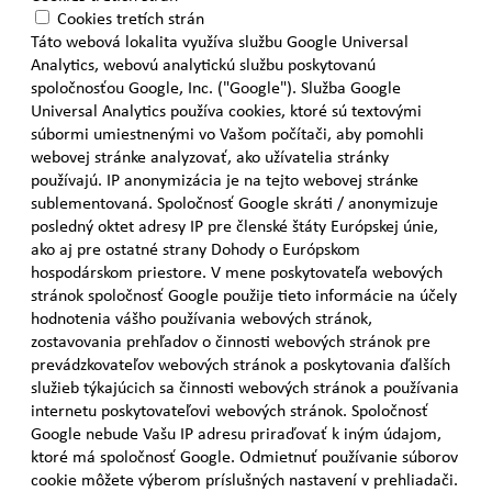
Cookies tretích strán
Táto webová lokalita využíva službu Google Universal
Analytics, webovú analytickú službu poskytovanú
spoločnosťou Google, Inc. ("Google"). Služba Google
Universal Analytics používa cookies, ktoré sú textovými
súbormi umiestnenými vo Vašom počítači, aby pomohli
webovej stránke analyzovať, ako užívatelia stránky
používajú. IP anonymizácia je na tejto webovej stránke
sublementovaná. Spoločnosť Google skráti / anonymizuje
posledný oktet adresy IP pre členské štáty Európskej únie,
ako aj pre ostatné strany Dohody o Európskom
hospodárskom priestore. V mene poskytovateľa webových
stránok spoločnosť Google použije tieto informácie na účely
hodnotenia vášho používania webových stránok,
zostavovania prehľadov o činnosti webových stránok pre
prevádzkovateľov webových stránok a poskytovania ďalších
služieb týkajúcich sa činnosti webových stránok a používania
internetu poskytovateľovi webových stránok. Spoločnosť
Google nebude Vašu IP adresu priraďovať k iným údajom,
ktoré má spoločnosť Google. Odmietnuť používanie súborov
cookie môžete výberom príslušných nastavení v prehliadači.