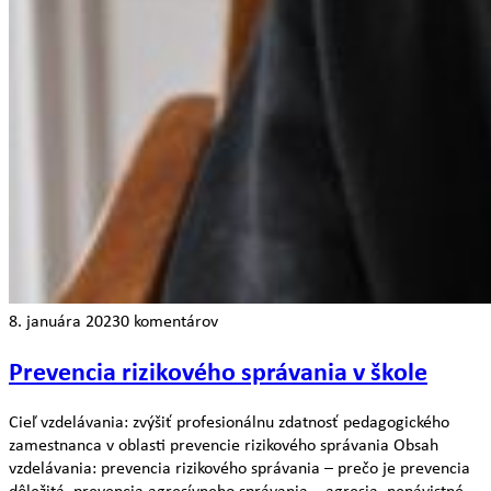
8. januára 2023
0 komentárov
Prevencia rizikového správania v škole
Cieľ vzdelávania: zvýšiť profesionálnu zdatnosť pedagogického
zamestnanca v oblasti prevencie rizikového správania Obsah
vzdelávania: prevencia rizikového správania – prečo je prevencia
dôležitá, prevencia agresívneho správania – agresia, nenávistné