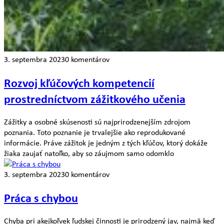
3. septembra 2023
0 komentárov
Rozvoj kľúčových kompetencií
prostredníctvom zážitkového učenia
Zážitky a osobné skúsenosti sú najprirodzenejším zdrojom
poznania. Toto poznanie je trvalejšie ako reprodukované
informácie. Práve zážitok je jedným z tých kľúčov, ktorý dokáže
žiaka zaujať natoľko, aby so záujmom samo odomklo
3. septembra 2023
0 komentárov
Práca s chybou
Chyba pri akejkoľvek ľudskej činnosti je prirodzený jav, najmä keď