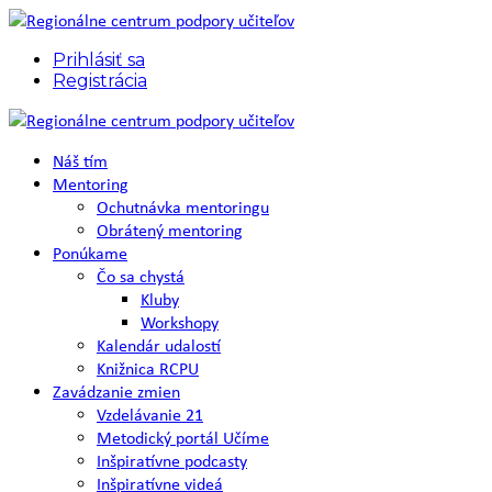
Prihlásiť sa
Registrácia
Náš tím
Mentoring
Ochutnávka mentoringu
Obrátený mentoring
Ponúkame
Čo sa chystá
Kluby
Workshopy
Kalendár udalostí
Knižnica RCPU
Zavádzanie zmien
Vzdelávanie 21
Metodický portál Učíme
Inšpiratívne podcasty
Inšpiratívne videá