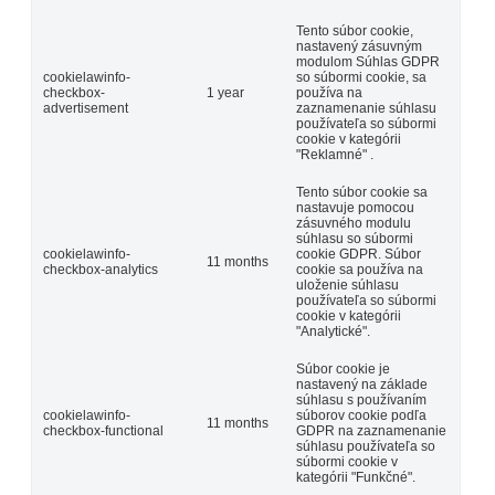
Tento súbor cookie,
nastavený zásuvným
modulom Súhlas GDPR
cookielawinfo-
so súbormi cookie, sa
checkbox-
1 year
používa na
advertisement
zaznamenanie súhlasu
používateľa so súbormi
cookie v kategórii
"Reklamné" .
Tento súbor cookie sa
nastavuje pomocou
zásuvného modulu
súhlasu so súbormi
cookielawinfo-
cookie GDPR. Súbor
11 months
checkbox-analytics
cookie sa používa na
uloženie súhlasu
používateľa so súbormi
cookie v kategórii
"Analytické".
Súbor cookie je
nastavený na základe
súhlasu s používaním
cookielawinfo-
súborov cookie podľa
11 months
checkbox-functional
GDPR na zaznamenanie
súhlasu používateľa so
súbormi cookie v
kategórii "Funkčné".