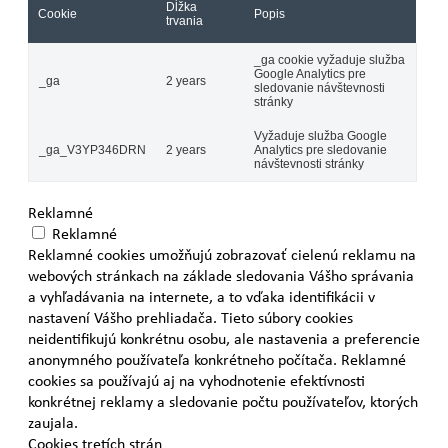
Dĺžka
Cookie
Popis
trvania
_ga cookie vyžaduje služba
Google Analytics pre
_ga
2 years
sledovanie návštevnosti
stránky
Vyžaduje služba Google
_ga_V3YP346DRN
2 years
Analytics pre sledovanie
návštevnosti stránky
Reklamné
Reklamné
Reklamné cookies umožňujú zobrazovať cielenú reklamu na
webových stránkach na základe sledovania Vášho správania
a vyhľadávania na internete, a to vďaka identifikácii v
nastavení Vášho prehliadača. Tieto súbory cookies
neidentifikujú konkrétnu osobu, ale nastavenia a preferencie
anonymného používateľa konkrétneho počítača. Reklamné
cookies sa používajú aj na vyhodnotenie efektívnosti
konkrétnej reklamy a sledovanie počtu používateľov, ktorých
zaujala.
Cookies tretích strán