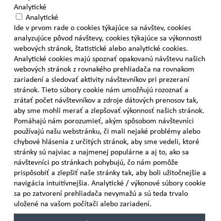
Analytické
Analytické
Ide v prvom rade o cookies týkajúce sa návštev, cookies
analyzujúce pôvod návštevy, cookies týkajúce sa výkonnosti
webových stránok, štatistické alebo analytické cookies.
Analytické cookies majú spoznať opakovanú návštevu našich
webových stránok z rovnakého prehliadača na rovnakom
zariadení a sledovať aktivity návštevníkov pri prezeraní
stránok. Tieto súbory cookie nám umožňujú rozoznať a
zrátať počet návštevníkov a zdroje dátových prenosov tak,
aby sme mohli merať a zlepšovať výkonnosť našich stránok.
Pomáhajú nám porozumieť, akým spôsobom návštevníci
používajú našu webstránku, či mali nejaké problémy alebo
chybové hlásenia z určitých stránok, aby sme vedeli, ktoré
stránky sú najviac a najmenej populárne a aj to, ako sa
návštevníci po stránkach pohybujú, čo nám pomôže
prispôsobiť a zlepšiť naše stránky tak, aby boli užitočnejšie a
navigácia intuitívnejšia. Analytické / výkonové súbory cookie
sa po zatvorení prehliadača nevymažú a sú teda trvalo
uložené na vašom počítači alebo zariadení.