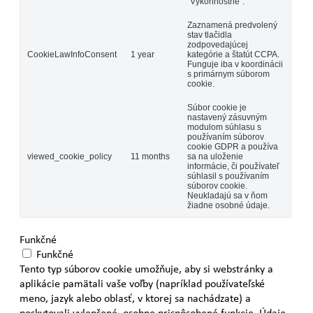
"Výkonnostné".
Zaznamená predvolený
stav tlačidla
zodpovedajúcej
CookieLawInfoConsent
1 year
kategórie a štatút CCPA.
Funguje iba v koordinácii
s primárnym súborom
cookie.
Súbor cookie je
nastavený zásuvným
modulom súhlasu s
používaním súborov
cookie GDPR a používa
viewed_cookie_policy
11 months
sa na uloženie
informácie, či používateľ
súhlasil s používaním
súborov cookie.
Neukladajú sa v ňom
žiadne osobné údaje.
Funkčné
Funkčné
Tento typ súborov cookie umožňuje, aby si webstránky a
aplikácie pamätali vaše voľby (napríklad používateľské
meno, jazyk alebo oblasť, v ktorej sa nachádzate) a
poskytovali vylepšené, osobne prispôsobené funkcie. Údaje,