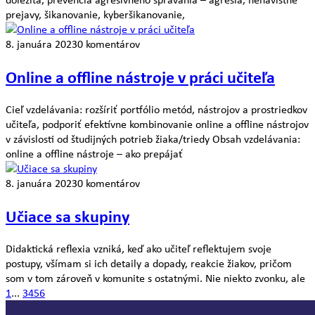
prejavy, šikanovanie, kyberšikanovanie,
8. januára 2023
0 komentárov
Online a offline nástroje v práci učiteľa
Cieľ vzdelávania: rozšíriť portfólio metód, nástrojov a prostriedkov
učiteľa, podporiť efektívne kombinovanie online a offline nástrojov
v závislosti od študijných potrieb žiaka/triedy Obsah vzdelávania:
online a offline nástroje – ako prepájať
8. januára 2023
0 komentárov
Učiace sa skupiny
Didaktická reflexia vzniká, keď ako učiteľ reflektujem svoje
postupy, všímam si ich detaily a dopady, reakcie žiakov, pričom
som v tom zároveň v komunite s ostatnými. Nie niekto zvonku, ale
1
...
3
4
5
6