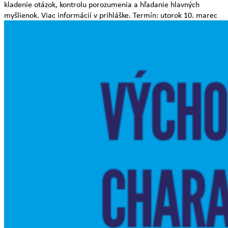
kladenie otázok, kontrolu porozumenia a hľadanie hlavných
myšlienok. Viac informácií v prihláške. Termín: utorok 10. marec