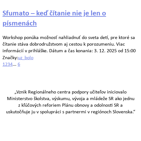
Sfumato – keď čítanie nie je len o
písmenách
Workshop ponúka možnosť nahliadnuť do sveta detí, pre ktoré sa
čítanie stáva dobrodružstvom aj cestou k porozumeniu. Viac
informácií v prihláške. Dátum a čas konania: 3. 12. 2025 od 15:00
Značky:
uz_bolo
1
2
3
4
...
6
„Vznik Regionálneho centra podpory učiteľov iniciovalo
Ministerstvo školstva, výskumu, vývoja a mládeže SR ako jednu
z kľúčových reforiem Plánu obnovy a odolnosti SR a
uskutočňuje ju v spolupráci s partnermi v regiónoch Slovenska.“