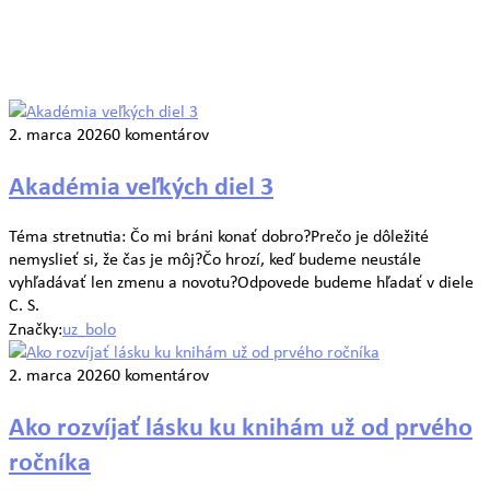
2. marca 2026
0 komentárov
Akadémia veľkých diel 3
Téma stretnutia: Čo mi bráni konať dobro?Prečo je dôležité
nemyslieť si, že čas je môj?Čo hrozí, keď budeme neustále
vyhľadávať len zmenu a novotu?Odpovede budeme hľadať v diele
C. S.
Značky:
uz_bolo
2. marca 2026
0 komentárov
Ako rozvíjať lásku ku knihám už od prvého
ročníka