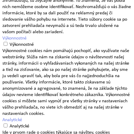
zhromažďujú, sú zvyčajné anonymné. To znamená, že vás podľa
nich nemôžeme osobne identifikovať. Nezhromažďujú o vás žiadne
informácie, ktoré by sa dali použiť na reklamný predaj či
sledovanie vášho pohybu na internete. Tieto súbory cookie sa po
zatvorení prehliadača nevymažú a sú teda trvalo uložené na
vašom počítači alebo zariadení.
Výkonnostné
Výkonnostné
Výkonnostné cookies nám pomáhajú pochopiť, ako využívate naše
webstránky. Slúžia nám na získanie údajov o návštevnosti našej
stránky, informácii o vyhľadávaniach vykonaných na našej stránke
a tiež na zisťovanie, ako sa po našej stránke pohybujete, aby sme
ju vedeli upraviť tak, aby bola pre vás čo najjednoduchšia na
používanie. Všetky informácie, ktoré takto získavame sú
anonymizované a agregované, to znamená, že na základe týchto
údajov nevieme identifikovať konkrétneho zákazníka. Výkonnostné
cookies si môžete sami vypnúť pre všetky stránky v nastaveniach
vášho prehliadača, no viete ich obmedziť aj na našej stránke v
nastaveniach cookies.
Analytické
Analytické
Ide v prvom rade o cookies týkajúce sa návštev, cookies