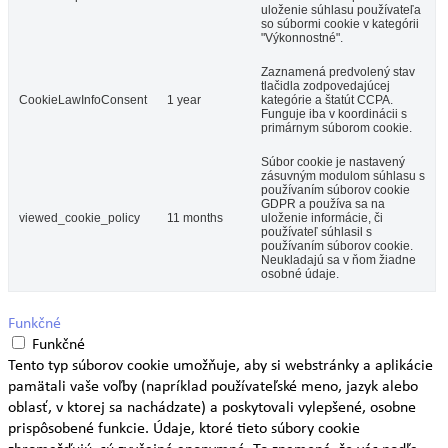
uloženie súhlasu používateľa
so súbormi cookie v kategórii
"Výkonnostné".
Zaznamená predvolený stav
tlačidla zodpovedajúcej
CookieLawInfoConsent
1 year
kategórie a štatút CCPA.
Funguje iba v koordinácii s
primárnym súborom cookie.
Súbor cookie je nastavený
zásuvným modulom súhlasu s
používaním súborov cookie
GDPR a používa sa na
viewed_cookie_policy
11 months
uloženie informácie, či
používateľ súhlasil s
používaním súborov cookie.
Neukladajú sa v ňom žiadne
osobné údaje.
Funkčné
Funkčné
Tento typ súborov cookie umožňuje, aby si webstránky a aplikácie
pamätali vaše voľby (napríklad používateľské meno, jazyk alebo
oblasť, v ktorej sa nachádzate) a poskytovali vylepšené, osobne
prispôsobené funkcie. Údaje, ktoré tieto súbory cookie