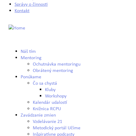
Správy o činnosti
Kontakt
Náš tím
Mentoring
Ochutnávka mentoringu
Obrátený mentoring
Ponúkame
Čo sa chystá
Kluby
Workshopy
Kalendár udalostí
Knižnica RCPU
Zavádzanie zmien
Vzdelávanie 21
Metodický portál Učíme
Inšpiratívne podcasty