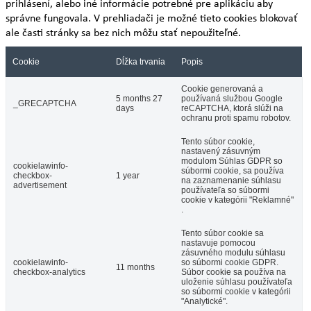
prihlásení, alebo iné informácie potrebné pre aplikáciu aby
správne fungovala. V prehliadači je možné tieto cookies blokovať
ale časti stránky sa bez nich môžu stať nepoužiteľné.
Cookie
Dĺžka trvania
Popis
Cookie generovaná a
5 months 27
používaná službou Google
_GRECAPTCHA
days
reCAPTCHA, ktorá slúži na
ochranu proti spamu robotov.
Tento súbor cookie,
nastavený zásuvným
modulom Súhlas GDPR so
cookielawinfo-
súbormi cookie, sa používa
checkbox-
1 year
na zaznamenanie súhlasu
advertisement
používateľa so súbormi
cookie v kategórii "Reklamné"
.
Tento súbor cookie sa
nastavuje pomocou
zásuvného modulu súhlasu
cookielawinfo-
so súbormi cookie GDPR.
11 months
checkbox-analytics
Súbor cookie sa používa na
uloženie súhlasu používateľa
so súbormi cookie v kategórii
"Analytické".