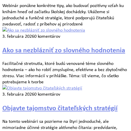
Webinár ponúkne konkrétne tipy, ako budovať pozitívny vzťah ku
knihám hneď od začiatku školskej dochádzky. Ukážeme si
jednoduché a funkčné stratégie, ktoré podporujú čitateľskú
zvedavosť, radosť z príbehov aj prirodzené
3. februára 2026
0 komentárov
Ako sa nezblázniť zo slovného hodnotenia
Facilitačné stretnutia, ktoré budú venované téme slovného
hodnotenia – ako ho robiť zmysluplne, efektívne a bez zbytočného
stresu. Viac informácií v prihláške. Téma: Už vieme, čo všetko
potrebujeme k tvorbe
3. februára 2026
0 komentárov
Objavte tajomstvo čitateľských stratégií
Na tomto webinári sa pozrieme na štyri jednoduché, ale
mimoriadne účinné stratégie aktívneho čítania: predvídanie,