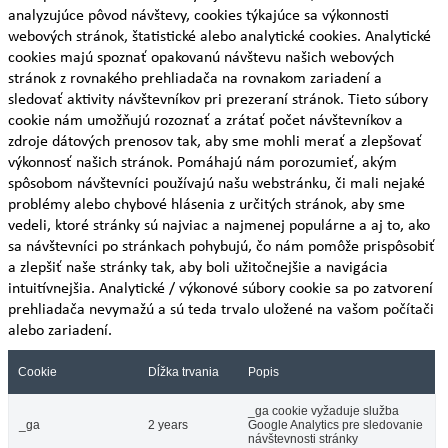
analyzujúce pôvod návštevy, cookies týkajúce sa výkonnosti
webových stránok, štatistické alebo analytické cookies. Analytické
cookies majú spoznať opakovanú návštevu našich webových
stránok z rovnakého prehliadača na rovnakom zariadení a
sledovať aktivity návštevníkov pri prezeraní stránok. Tieto súbory
cookie nám umožňujú rozoznať a zrátať počet návštevníkov a
zdroje dátových prenosov tak, aby sme mohli merať a zlepšovať
výkonnosť našich stránok. Pomáhajú nám porozumieť, akým
spôsobom návštevníci používajú našu webstránku, či mali nejaké
problémy alebo chybové hlásenia z určitých stránok, aby sme
vedeli, ktoré stránky sú najviac a najmenej populárne a aj to, ako
sa návštevníci po stránkach pohybujú, čo nám pomôže prispôsobiť
a zlepšiť naše stránky tak, aby boli užitočnejšie a navigácia
intuitívnejšia. Analytické / výkonové súbory cookie sa po zatvorení
prehliadača nevymažú a sú teda trvalo uložené na vašom počítači
alebo zariadení.
Cookie
Dĺžka trvania
Popis
_ga cookie vyžaduje služba
_ga
2 years
Google Analytics pre sledovanie
návštevnosti stránky