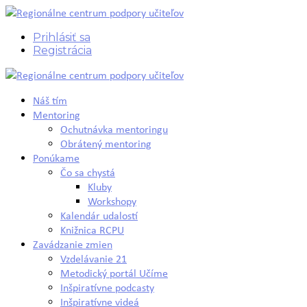
Prihlásiť sa
Registrácia
Náš tím
Mentoring
Ochutnávka mentoringu
Obrátený mentoring
Ponúkame
Čo sa chystá
Kluby
Workshopy
Kalendár udalostí
Knižnica RCPU
Zavádzanie zmien
Vzdelávanie 21
Metodický portál Učíme
Inšpiratívne podcasty
Inšpiratívne videá