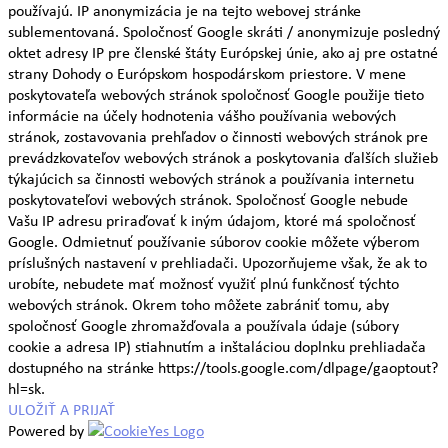
používajú. IP anonymizácia je na tejto webovej stránke
sublementovaná. Spoločnosť Google skráti / anonymizuje posledný
oktet adresy IP pre členské štáty Európskej únie, ako aj pre ostatné
strany Dohody o Európskom hospodárskom priestore. V mene
poskytovateľa webových stránok spoločnosť Google použije tieto
informácie na účely hodnotenia vášho používania webových
stránok, zostavovania prehľadov o činnosti webových stránok pre
prevádzkovateľov webových stránok a poskytovania ďalších služieb
týkajúcich sa činnosti webových stránok a používania internetu
poskytovateľovi webových stránok. Spoločnosť Google nebude
Vašu IP adresu priraďovať k iným údajom, ktoré má spoločnosť
Google. Odmietnuť používanie súborov cookie môžete výberom
príslušných nastavení v prehliadači. Upozorňujeme však, že ak to
urobíte, nebudete mať možnosť využiť plnú funkčnosť týchto
webových stránok. Okrem toho môžete zabrániť tomu, aby
spoločnosť Google zhromažďovala a používala údaje (súbory
cookie a adresa IP) stiahnutím a inštaláciou doplnku prehliadača
dostupného na stránke https://tools.google.com/dlpage/gaoptout?
hl=sk.
ULOŽIŤ A PRIJAŤ
Powered by